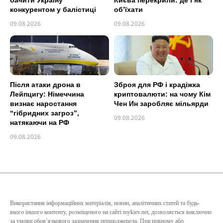
бачити Україну
Києва перекрили: де і як
конкурентом у балістиці
об’їхати
09.08.2026
09.08.2026
Після атаки дрона в
Зброя для РФ і крадіжка
Лейпцигу: Німеччина
криптовалюти: на чому Кім
визнає наростання
Чен Ин заробляє мільярди
“гібридних загроз”,
09.08.2026
натякаючи на РФ
09.08.2026
Використання інформаційних матеріалів, новин, аналітичних статей та будь-
якого іншого контенту, розміщеного на сайті mykiev.net, дозволяється виключно
за умови обов’язкового зазначення першоджерела. При повному або