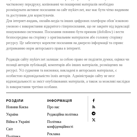
частковому передруку, копіюванні чи поширенні матеріалів необхідно
розміщувати активне посилання на сайт mykiev.net, яке має бути чітко видимим
та доступним для користувачів.
Для інтернет-видань, онлайн-медіа та інших цифрових платформ обов’язковою
умовою є використання відкритого гіперпосилання, що не закрите від індексації
пошуковими системами. Посилання повинно бути прямим (dofollow) і вести
безпосередньо на сторінку з оригінальним матеріалом або головну сторінку
ресурсу. Це забезпечує коректне посилання на джерело інформації та сприяє
дотриманню норм авторського права в інтернеті.
Редакція сайту mykiev.net залишає за собою право не поділяти думки, оцінки чи
позиції авторів публікацій, коментарів або інших матеріалів, розміщених на
ресурсі. Усі судження та висновки, викладені в авторських матеріалах, є
особистою відповідальністю їхніх авторів. Адміністрація сайту не несе
відповідальності за зміст опублікованих матеріалів, а також за можливі наслідки
їх використання третіми особами.
РОЗДІЛИ
ІНФОРМАЦІЯ
Новини Києва
Про нас
Україна
Редакційна політика
Війна в Україні
Політика
конфіденційності
Світ
Реклама
Політика