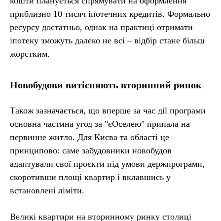
кошти планується спрямувати на оформлення
приблизно 10 тисяч іпотечних кредитів. Формально
ресурсу достатньо, однак на практиці отримати
іпотеку зможуть далеко не всі – відбір стане більш
жорстким.
Новобудови витісняють вторинний ринок
Також зазначається, що вперше за час дії програми
основна частина угод за "єОселею" припала на
первинне житло. Для Києва та області це
принципово: саме забудовники новобудов
адаптували свої проєкти під умови держпрограми,
скоротивши площі квартир і вклавшись у
встановлені ліміти.
Великі квартири на вторинному ринку столиці