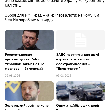
Зеленський: світ не хоче бачити Україну конкурентом у
балістиці
Зброя для РФ і крадіжка криптовалюти: на чому Кім
Чен Ин заробляє мільярди
Развертывание
ЗАЕС протягом дня двічі
производства Patriot
втрачала зовнішнє
Украиной займет от 12
електроживлення –
месяцев, – Зеленский
“Енергоатом”
09.08.2026
09.08.2026
Зеленський: світ не хоче
Одну з найбільших доріг