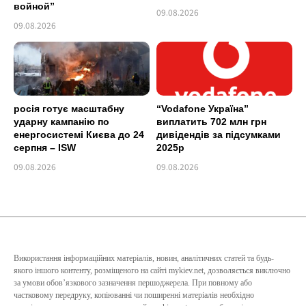
войной”
09.08.2026
09.08.2026
росія готує масштабну
“Vodafone Україна”
ударну кампанію по
виплатить 702 млн грн
енергосистемі Києва до 24
дивідендів за підсумками
серпня – ISW
2025р
09.08.2026
09.08.2026
Використання інформаційних матеріалів, новин, аналітичних статей та будь-
якого іншого контенту, розміщеного на сайті mykiev.net, дозволяється виключно
за умови обов’язкового зазначення першоджерела. При повному або
частковому передруку, копіюванні чи поширенні матеріалів необхідно