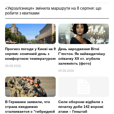
«Укрзалізниця» змінила маршрути на 8 серпня: що
робити з квитками
Прогноз погоди у Києві на 9
День народження Вітні
серпня: сонячний день з
Гʼюстон. Як найвидатнішу
комфортною температурою
співачку ХХ ст. згубила
залежність (фото)
09.08.2026
09.08.2026
В Германии заявили, что
Сили оборони відбили з
страна ежедневно
початку доби 142 ворожі
сталкивается с “гибридной
атаки – Генштаб