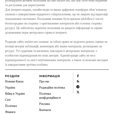
розміщувати активне посилання на сайт mykiev.net, яке має бути чітко видимим
та доступним для користувачів.
Для інтернет-видань, онлайн-медіа та інших цифрових платформ обов’язковою
умовою є використання відкритого гіперпосилання, що не закрите від індексації
пошуковими системами. Посилання повинно бути прямим (dofollow) і вести
безпосередньо на сторінку з оригінальним матеріалом або головну сторінку
ресурсу. Це забезпечує коректне посилання на джерело інформації та сприяє
дотриманню норм авторського права в інтернеті.
Редакція сайту mykiev.net залишає за собою право не поділяти думки, оцінки чи
позиції авторів публікацій, коментарів або інших матеріалів, розміщених на
ресурсі. Усі судження та висновки, викладені в авторських матеріалах, є
особистою відповідальністю їхніх авторів. Адміністрація сайту не несе
відповідальності за зміст опублікованих матеріалів, а також за можливі наслідки
їх використання третіми особами.
РОЗДІЛИ
ІНФОРМАЦІЯ
Новини Києва
Про нас
Україна
Редакційна політика
Війна в Україні
Політика
конфіденційності
Світ
Реклама
Політика
Контакти
Фінанси