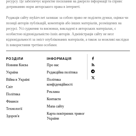
ресурсу. Це забезпечує коректне посилання на джерело інформації та сприяє
дотриманню норм авторського права в інтернеті.
Редакція сайту mykiev.net залишає за собою право не поділяти думки, оцінки чи
позиції авторів публікацій, коментарів або інших матеріалів, розміщених на
ресурсі. Усі судження та висновки, викладені в авторських матеріалах, є
особистою відповідальністю їхніх авторів. Адміністрація сайту не несе
відповідальності за зміст опублікованих матеріалів, а також за можливі наслідки
їх використання третіми особами.
РОЗДІЛИ
ІНФОРМАЦІЯ
Новини Києва
Про нас
Україна
Редакційна політика
Війна в Україні
Політика
конфіденційності
Світ
Реклама
Політика
Контакти
Фінанси
Мапа сайту
Технології
Карта повітряних тривог
Здоров'я
України