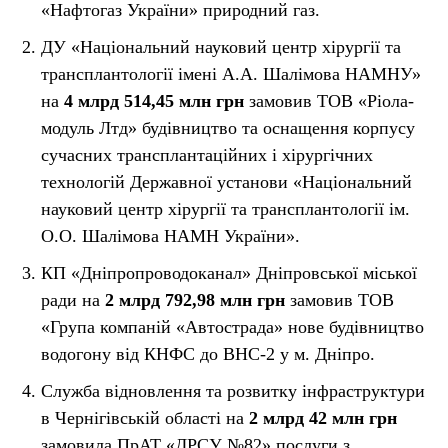
«Нафтогаз України» природний газ.
ДУ «Національний науковий центр хірургії та
трансплантології імені А.А. Шалімова НАМНУ»
на
4 млрд 514,45 млн грн
замовив ТОВ «Ріола-
модуль Лтд» будівництво та оснащення корпусу
сучасних трансплантаційних і хірургічних
технологій Державної установи «Національний
науковий центр хірургії та трансплантології ім.
О.О. Шалімова НАМН України».
КП «Дніпропроводоканал» Дніпровської міської
ради на
2 млрд 792,98 млн грн
замовив ТОВ
«Група компаній «Автострада» нове будівництво
водогону від КНФС до ВНС-2 у м. Дніпро.
Служба відновлення та розвитку інфраструктури
в Чернігівській області на
2 млрд 42 млн грн
замовила ПрАТ «ДРСУ №82» послуги з