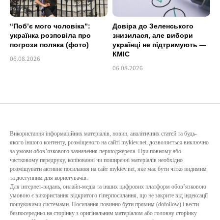
“Побʼє мого чоловіка”:
Довіра до Зеленського
українка розповіла про
знизилася, але вибори
погрози поляка (фото)
українці не підтримують —
КМІС
06.08.2026
06.08.2026
Використання інформаційних матеріалів, новин, аналітичних статей та будь-
якого іншого контенту, розміщеного на сайті mykiev.net, дозволяється виключно
за умови обов’язкового зазначення першоджерела. При повному або
частковому передруку, копіюванні чи поширенні матеріалів необхідно
розміщувати активне посилання на сайт mykiev.net, яке має бути чітко видимим
та доступним для користувачів.
Для інтернет-видань, онлайн-медіа та інших цифрових платформ обов’язковою
умовою є використання відкритого гіперпосилання, що не закрите від індексації
пошуковими системами. Посилання повинно бути прямим (dofollow) і вести
безпосередньо на сторінку з оригінальним матеріалом або головну сторінку