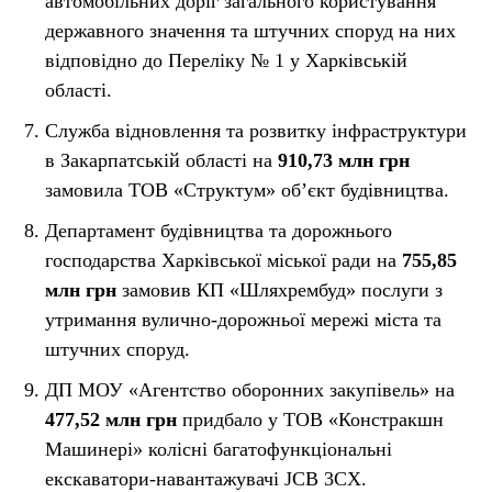
автомобільних доріг загального користування
державного значення та штучних споруд на них
відповідно до Переліку № 1 у Харківській
області.
Служба відновлення та розвитку інфраструктури
в Закарпатській області на
910,73 млн грн
замовила ТОВ «Структум» об’єкт будівництва.
Департамент будівництва та дорожнього
господарства Харківської міської ради на
755,85
млн грн
замовив КП «Шляхрембуд» послуги з
утримання вулично-дорожньої мережі міста та
штучних споруд.
ДП МОУ «Агентство оборонних закупівель» на
477,52 млн грн
придбало у ТОВ «Констракшн
Машинері» колісні багатофункціональні
екскаватори-навантажувачі JCB 3CX.