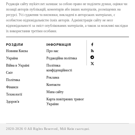
Редакція сайту mykiev.net залишає за собою право не поділяти думки, оцінки чи
позиції авторів публікацій, коментарів або інших матеріалів, розміщених на
ресурсі. Усі судження та висновки, викладені в авторських матеріалах, є
особистою відповідальністю їхніх авторів. Адміністрація сайту не несе
відповідальності за зміст опублікованих матеріалів, а також за можливі наслідки
їх використання третіми особами.
РОЗДІЛИ
ІНФОРМАЦІЯ
Новини Києва
Про нас
Україна
Редакційна політика
Війна в Україні
Політика
конфіденційності
Світ
Реклама
Політика
Контакти
Фінанси
Мапа сайту
Технології
Карта повітряних тривог
Здоров'я
України
2020-2026 © All Rights Reserved, Мій Київ сьогодні.