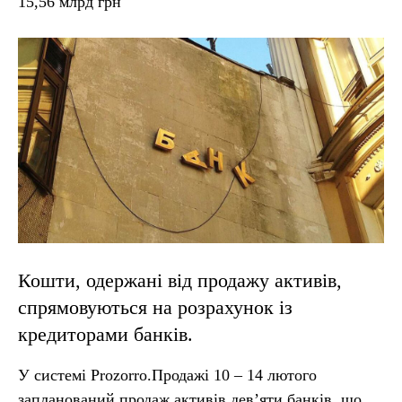
15,56 млрд грн
Кошти, одержані від продажу активів,
спрямовуються на розрахунок із
кредиторами банків.
У системі Prozorro.Продажі 10 – 14 лютого
запланований продаж активів дев’яти банків, що