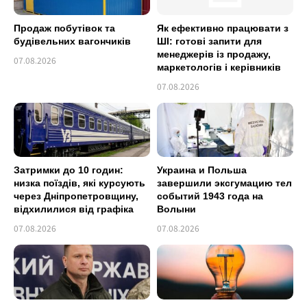
Продаж побутівок та
Як ефективно працювати з
будівельних вагончиків
ШІ: готові запити для
менеджерів із продажу,
07.08.2026
маркетологів і керівників
07.08.2026
Затримки до 10 годин:
Украина и Польша
низка поїздів, які курсують
завершили эксгумацию тел
через Дніпропетровщину,
событий 1943 года на
відхилилися від графіка
Волыни
07.08.2026
07.08.2026