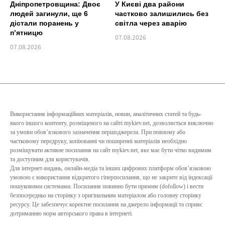
Дніпропетровщина: Двоє
У Києві два райони
людей загинули, ще 6
частково залишились без
дістали поранень у
світла через аварію
п’ятницю
07.08.2026
07.08.2026
Використання інформаційних матеріалів, новин, аналітичних статей та будь-
якого іншого контенту, розміщеного на сайті mykiev.net, дозволяється виключно
за умови обов’язкового зазначення першоджерела. При повному або
частковому передруку, копіюванні чи поширенні матеріалів необхідно
розміщувати активне посилання на сайт mykiev.net, яке має бути чітко видимим
та доступним для користувачів.
Для інтернет-видань, онлайн-медіа та інших цифрових платформ обов’язковою
умовою є використання відкритого гіперпосилання, що не закрите від індексації
пошуковими системами. Посилання повинно бути прямим (dofollow) і вести
безпосередньо на сторінку з оригінальним матеріалом або головну сторінку
ресурсу. Це забезпечує коректне посилання на джерело інформації та сприяє
дотриманню норм авторського права в інтернеті.