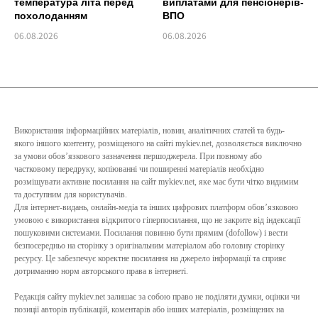
температура літа перед
виплатами для пенсіонерів-
похолоданням
ВПО
06.08.2026
06.08.2026
Використання інформаційних матеріалів, новин, аналітичних статей та будь-
якого іншого контенту, розміщеного на сайті mykiev.net, дозволяється виключно
за умови обов’язкового зазначення першоджерела. При повному або
частковому передруку, копіюванні чи поширенні матеріалів необхідно
розміщувати активне посилання на сайт mykiev.net, яке має бути чітко видимим
та доступним для користувачів.
Для інтернет-видань, онлайн-медіа та інших цифрових платформ обов’язковою
умовою є використання відкритого гіперпосилання, що не закрите від індексації
пошуковими системами. Посилання повинно бути прямим (dofollow) і вести
безпосередньо на сторінку з оригінальним матеріалом або головну сторінку
ресурсу. Це забезпечує коректне посилання на джерело інформації та сприяє
дотриманню норм авторського права в інтернеті.
Редакція сайту mykiev.net залишає за собою право не поділяти думки, оцінки чи
позиції авторів публікацій, коментарів або інших матеріалів, розміщених на