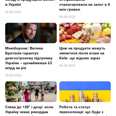
в Україні
отреагировала на залог в 6
млн гривен
06.08.2026
06.08.2026
Міноборони: Велика
Ціни на продукти можуть
Британія гарантує
змінитися після атаки на
довгострокову підтримку
Київ: що відомо зараз
України – щонайменше £3
06.08.2026
млрд на рік
06.08.2026
Спека до +38° і дощі: коли
Робота та статус
Україну чекає рекордна
переселенця: що буде з