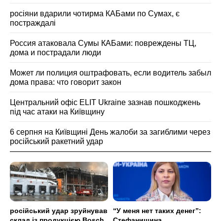
росіяни вдарили чотирма КАБами по Сумах, є
постраждалі
Россия атаковала Сумы КАБами: повреждены ТЦ,
дома и пострадали люди
Может ли полиция оштрафовать, если водитель забыл
дома права: что говорит закон
Центральний офіс ELIT Ukraine зазнав пошкоджень
під час атаки на Київщину
6 серпня на Київщині День жалоби за загиблими через
російський ракетний удар
російський удар зруйнував
“У меня нет таких денег”:
склад із продукцією Bosch
Стефанишина