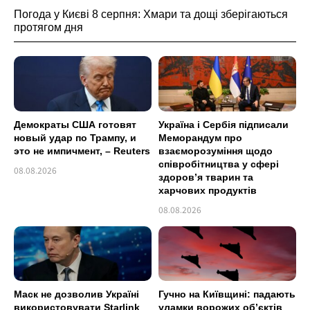
Погода у Києві 8 серпня: Хмари та дощі зберігаються
протягом дня
Демократы США готовят
Україна і Сербія підписали
новый удар по Трампу, и
Меморандум про
это не импичмент, – Reuters
взаєморозуміння щодо
співробітництва у сфері
08.08.2026
здоров’я тварин та
харчових продуктів
08.08.2026
Маск не дозволив Україні
Гучно на Київщині: падають
використовувати Starlink
уламки ворожих об’єктів