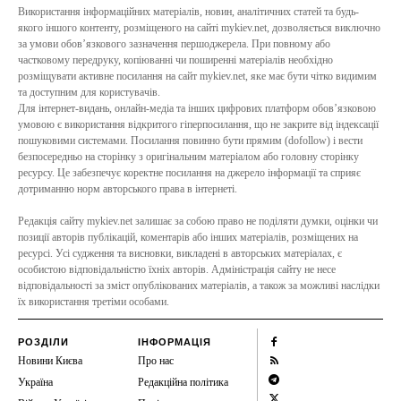
Використання інформаційних матеріалів, новин, аналітичних статей та будь-
якого іншого контенту, розміщеного на сайті mykiev.net, дозволяється виключно
за умови обов’язкового зазначення першоджерела. При повному або
частковому передруку, копіюванні чи поширенні матеріалів необхідно
розміщувати активне посилання на сайт mykiev.net, яке має бути чітко видимим
та доступним для користувачів.
Для інтернет-видань, онлайн-медіа та інших цифрових платформ обов’язковою
умовою є використання відкритого гіперпосилання, що не закрите від індексації
пошуковими системами. Посилання повинно бути прямим (dofollow) і вести
безпосередньо на сторінку з оригінальним матеріалом або головну сторінку
ресурсу. Це забезпечує коректне посилання на джерело інформації та сприяє
дотриманню норм авторського права в інтернеті.
Редакція сайту mykiev.net залишає за собою право не поділяти думки, оцінки чи
позиції авторів публікацій, коментарів або інших матеріалів, розміщених на
ресурсі. Усі судження та висновки, викладені в авторських матеріалах, є
особистою відповідальністю їхніх авторів. Адміністрація сайту не несе
відповідальності за зміст опублікованих матеріалів, а також за можливі наслідки
їх використання третіми особами.
РОЗДІЛИ
ІНФОРМАЦІЯ
Новини Києва
Про нас
Україна
Редакційна політика