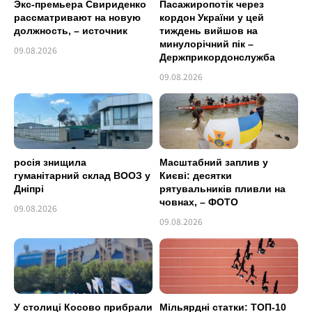
Экс-премьера Свириденко
Пасажиропотік через
рассматривают на новую
кордон України у цей
должность, – источник
тиждень вийшов на
минулорічний пік –
09.08.2026
Держприкордонслужба
09.08.2026
росія знищила
Масштабний заплив у
гуманітарний склад ВООЗ у
Києві: десятки
Дніпрі
рятувальників пливли на
човнах, – ФОТО
09.08.2026
09.08.2026
У столиці Косово прибрали
Мільярдні статки: ТОП-10