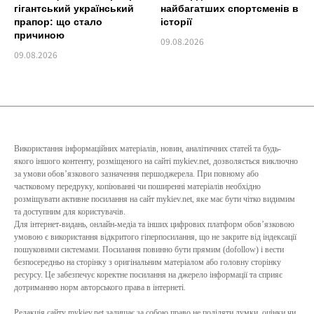
гігантський український
найбагатших спортсменів в
прапор: що стало
історії
причиною
09.08.2026
09.08.2026
Використання інформаційних матеріалів, новин, аналітичних статей та будь-
якого іншого контенту, розміщеного на сайті mykiev.net, дозволяється виключно
за умови обов’язкового зазначення першоджерела. При повному або
частковому передруку, копіюванні чи поширенні матеріалів необхідно
розміщувати активне посилання на сайт mykiev.net, яке має бути чітко видимим
та доступним для користувачів.
Для інтернет-видань, онлайн-медіа та інших цифрових платформ обов’язковою
умовою є використання відкритого гіперпосилання, що не закрите від індексації
пошуковими системами. Посилання повинно бути прямим (dofollow) і вести
безпосередньо на сторінку з оригінальним матеріалом або головну сторінку
ресурсу. Це забезпечує коректне посилання на джерело інформації та сприяє
дотриманню норм авторського права в інтернеті.
Редакція сайту mykiev.net залишає за собою право не поділяти думки, оцінки чи