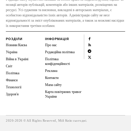
позиції авторів публікацій, коментарів або інших матеріалів, розміщених на
ресурсі. Усі судження та висновки, викладені в авторських матеріалах, є
особистою відповідальністю їхніх авторів. Адміністрація сайту не несе
відповідальності за зміст опублікованих матеріалів, а також за можливі наслідки
їх використання третіми особами.
РОЗДІЛИ
ІНФОРМАЦІЯ
Новини Києва
Про нас
Україна
Редакційна політика
Війна в Україні
Політика
конфіденційності
Світ
Реклама
Політика
Контакти
Фінанси
Мапа сайту
Технології
Карта повітряних тривог
Здоров'я
України
2020-2026 © All Rights Reserved, Мій Київ сьогодні.