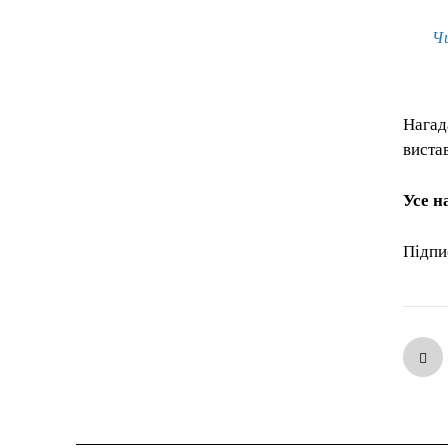
Ч
Нагад
виста
Усе н
Підпи