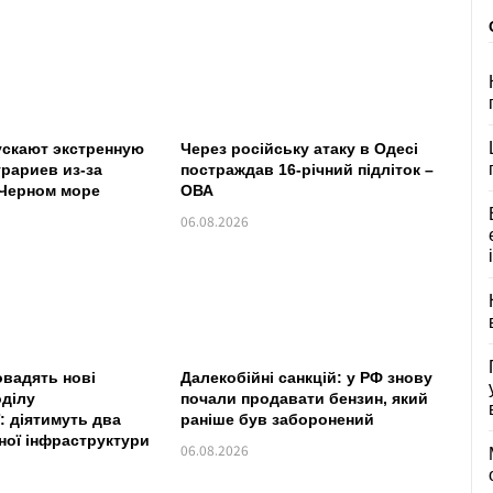
ускают экстренную
Через російську атаку в Одесі
рариев из-за
постраждав 16-річний підліток –
 Черном море
ОВА
06.08.2026
овадять нові
Далекобійні санкцій: у РФ знову
оділу
почали продавати бензин, який
: діятимуть два
раніше був заборонений
ної інфраструктури
06.08.2026