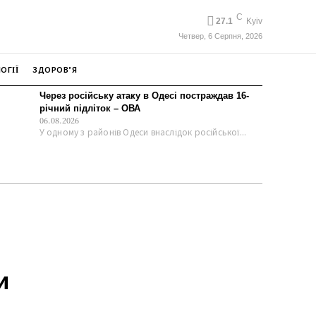
C
27.1
Kyiv
Четвер, 6 Серпня, 2026
ОГІЇ
ЗДОРОВ’Я
Через російську атаку в Одесі постраждав 16-
річний підліток – ОВА
06.08.2026
У одному з районів Одеси внаслідок російської...
и