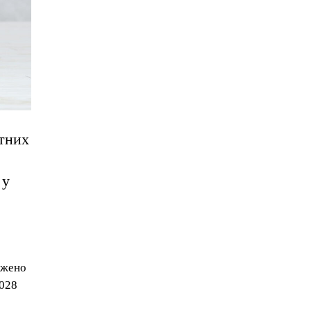
етних
 у
джено
2028