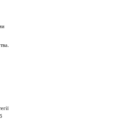
ми
тва.
егії
б