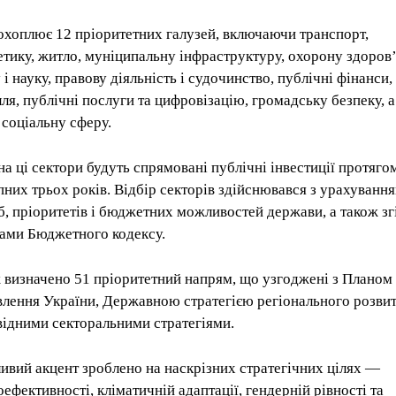
охоплює 12 пріоритетних галузей, включаючи транспорт,
етику, житло, муніципальну інфраструктуру, охорону здоров’
 і науку, правову діяльність і судочинство, публічні фінанси,
лля, публічні послуги та цифровізацію, громадську безпеку, а
 соціальну сферу.
на ці сектори будуть спрямовані публічні інвестиції протяго
пних трьох років. Відбір секторів здійснювався з урахуванн
б, пріоритетів і бюджетних можливостей держави, а також зг
ами Бюджетного кодексу.
 визначено 51 пріоритетний напрям, що узгоджені з Планом
влення України, Державною стратегією регіонального розвит
відними секторальними стратегіями.
ивий акцент зроблено на наскрізних стратегічних цілях —
оефективності, кліматичній адаптації, гендерній рівності та