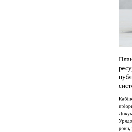
План
ресу
публ
сист
Кабін
пріор
Докум
Урядо
роки,