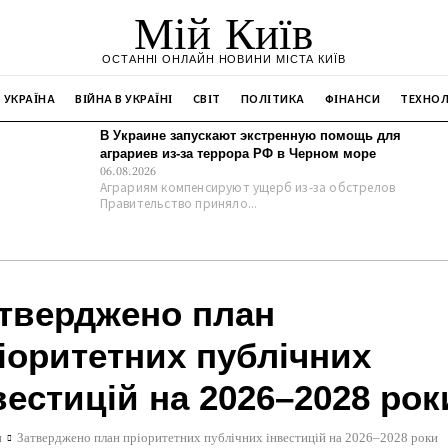
Мій Київ
ОСТАННІ ОНЛАЙН НОВИНИ МІСТА КИЇВ
УКРАЇНА
ВІЙНА В УКРАЇНІ
СВІТ
ПОЛІТИКА
ФІНАНСИ
ТЕХНОЛ
В Украине запускают экстренную помощь для
аграриев из-за террора РФ в Черном море
06.08.2026
Аграриям компенсируют ущерб из-за обстрелов
Правительство приняло...
тверджено план
іоритетних публічних
вестицій на 2026–2028 рок
и
Затверджено план пріоритетних публічних інвестицій на 2026–2028 роки