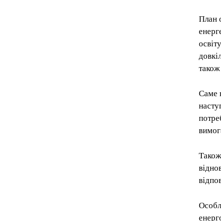
План 
енерг
освіту
довкі
також
Саме 
насту
потре
вимог
Також
відно
відпо
Особл
енерг