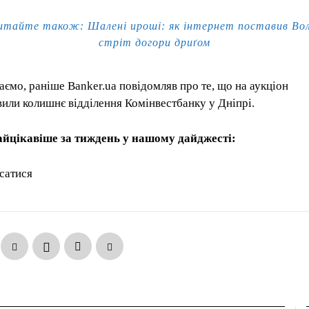
итайте також: Шалені uроші: як інтернет поставив Вол
стріт догори дриґом
аємо, раніше Banker.ua повідомляв про те, що на аукціон
вили колишнє відділення Комінвестбанку у Дніпрі.
айцікавіше за тиждень у нашому дайджесті:
сатися