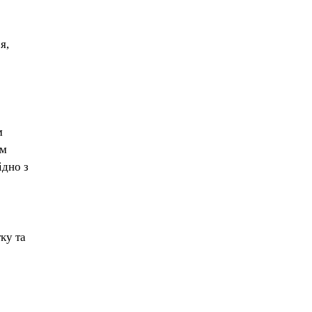
я,
м
ям
ідно з
ку та