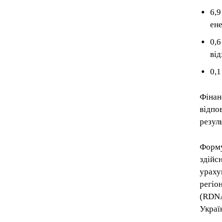
6,
ен
0,
ві
0,
Фінан
відпо
резуль
Форму
здійс
ураху
регіо
(RDNA
Украї