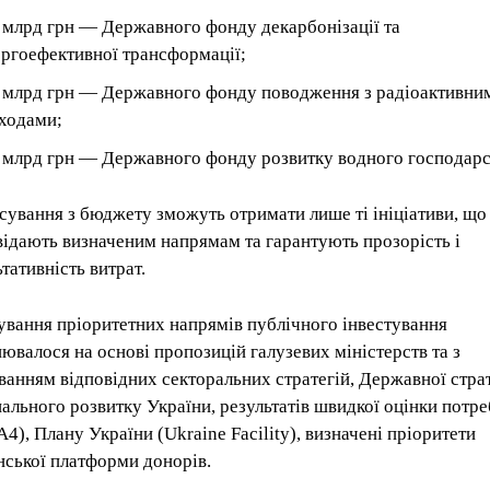
9 млрд грн — Державного фонду декарбонізації та
ергоефективної трансформації;
6 млрд грн — Державного фонду поводження з радіоактивни
дходами;
1 млрд грн — Державного фонду розвитку водного господарс
сування з бюджету зможуть отримати лише ті ініціативи, що
відають визначеним напрямам та гарантують прозорість і
тативність витрат.
вання пріоритетних напрямів публічного інвестування
нювалося на основі пропозицій галузевих міністерств та з
ванням відповідних секторальних стратегій, Державної страт
нального розвитку України, результатів швидкої оцінки потре
4), Плану України (Ukraine Facility), визначені пріоритети
нської платформи донорів.