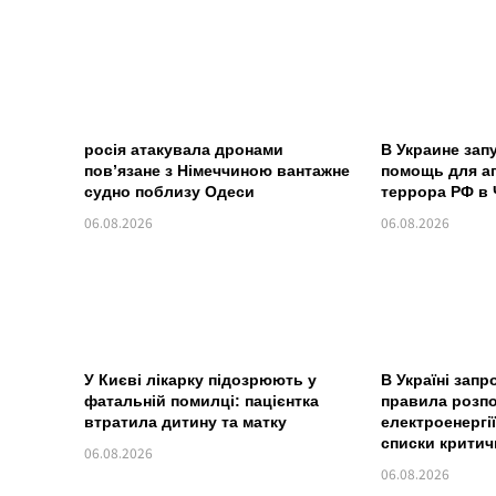
росія атакувала дронами
В Украине зап
пов’язане з Німеччиною вантажне
помощь для аг
судно поблизу Одеси
террора РФ в
06.08.2026
06.08.2026
У Києві лікарку підозрюють у
В Україні запр
фатальній помилці: пацієнтка
правила розп
втратила дитину та матку
електроенергії
списки критич
06.08.2026
06.08.2026