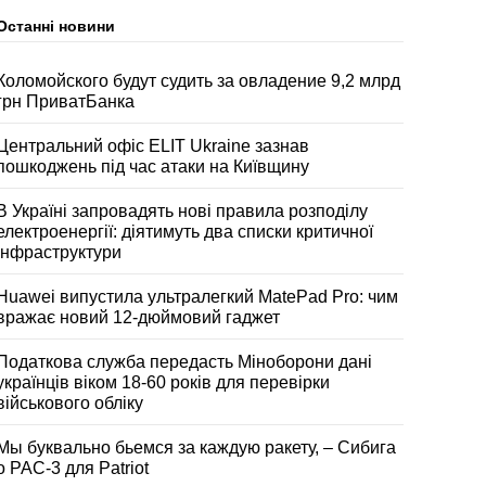
Останні новини
Коломойского будут судить за овладение 9,2 млрд
грн ПриватБанка
Центральний офіс ELIT Ukraine зазнав
пошкоджень під час атаки на Київщину
В Україні запровадять нові правила розподілу
електроенергії: діятимуть два списки критичної
інфраструктури
Huawei випустила ультралегкий MatePad Pro: чим
вражає новий 12-дюймовий гаджет
Податкова служба передасть Міноборони дані
українців віком 18-60 років для перевірки
військового обліку
Мы буквально бьемся за каждую ракету, – Сибига
о PAC-3 для Patriot