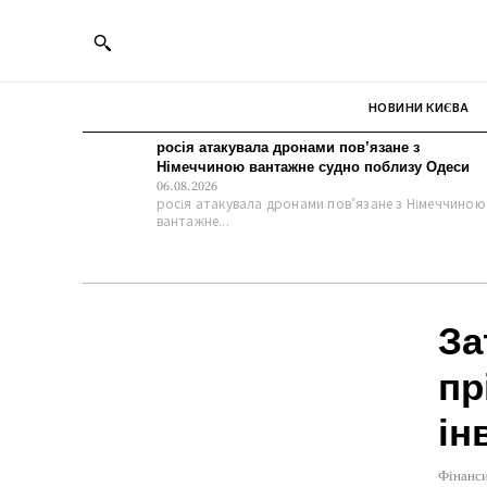
НОВИНИ КИЄВА
росія атакувала дронами пов’язане з
Німеччиною вантажне судно поблизу Одеси
06.08.2026
росія атакувала дронами пов’язане з Німеччиною
вантажне...
За
пр
ін
Фінанс