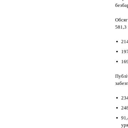
безба
Обсяг
581,3
214
197
169
Публі
забез
23
248
91,
уря