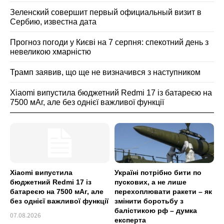
Зеленский совершит первый официальный визит в
Сербию, известна дата
Прогноз погоди у Києві на 7 серпня: спекотний день з
невеликою хмарністю
Трамп заявив, що ще не визначився з наступником
Xiaomi випустила бюджетний Redmi 17 із батареєю на
7500 мАг, але без однієї важливої функції
Xiaomi випустила
Україні потрібно бити по
бюджетний Redmi 17 із
пускових, а не лише
батареєю на 7500 мАг, але
перехоплювати ракети – як
без однієї важливої функції
змінити боротьбу з
балістикою рф – думка
07.08.2026
експерта