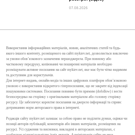
07.08.2026
Використання інформаційних матеріалів, новин, аналітичних статей та будь-
якого іншого контенту, розміщеного на сайті mykiev.net, дозволяється виключно
за умови обов’язкового зазначення першоджерела. При повному або
частковому передруку, копіюванні чи поширенні матеріалів необхідно
розміщувати активне посилання на сайт mykiev.net, яке має бути чітко видимим
та доступним для користувачів.
Для інтернет-видань, онлайн-медіа та інших цифрових платформ обов’язковою
умовою є використання відкритого гіперпосилання, що не закрите від індексації
пошуковими системами. Посилання повинно бути прямим (dofollow) і вести
безпосередньо на сторінку з оригінальним матеріалом або головну сторінку
ресурсу. Це забезпечує коректне посилання на джерело інформації та сприяє
дотриманню норм авторського права в інтернеті.
Редакція сайту mykiev.net залишає за собою право не поділяти думки, оцінки чи
позиції авторів публікацій, коментарів або інших матеріалів, розміщених на
ресурсі. Усі судження та висновки, викладені в авторських матеріалах, є
особистою відповідальністю їхніх авторів. Адміністрація сайту не несе