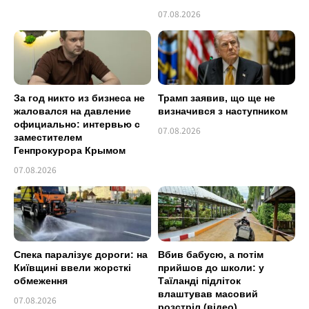
07.08.2026
За год никто из бизнеса не
Трамп заявив, що ще не
жаловался на давление
визначився з наступником
официально: интервью с
07.08.2026
заместителем
Генпрокурора Крымом
07.08.2026
Спека паралізує дороги: на
Вбив бабусю, а потім
Київщині ввели жорсткі
прийшов до школи: у
обмеження
Таїланді підліток
влаштував масовий
07.08.2026
розстріл (відео)