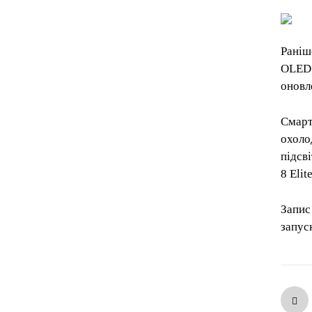
Раніш
OLED 
оновл
Смарт
охоло
підсв
8 Elit
Запис
запус