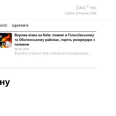
C
22.1
Kyiv
Субота, 8 Серпня, 2026
ОГІЇ
ЗДОРОВ’Я
Ворожа атака на Київ: пожежі в Голосіївському
та Оболонському районах, горять резервуари з
паливом
08.08.2026
Ворожа атака на Київ: пожежі в Голосіївському...
вну