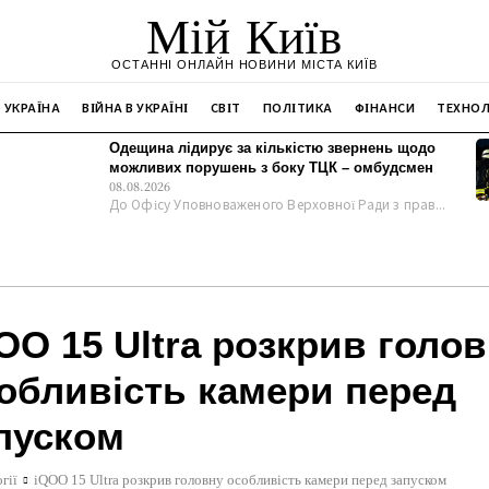
Мій Київ
ОСТАННІ ОНЛАЙН НОВИНИ МІСТА КИЇВ
УКРАЇНА
ВІЙНА В УКРАЇНІ
СВІТ
ПОЛІТИКА
ФІНАНСИ
ТЕХНОЛ
Одещина лідирує за кількістю звернень щодо
можливих порушень з боку ТЦК – омбудсмен
08.08.2026
До Офісу Уповноваженого Верховної Ради з прав...
OO 15 Ultra розкрив голо
обливість камери перед
пуском
гії
iQOO 15 Ultra розкрив головну особливість камери перед запуском