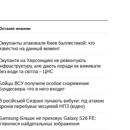
Останні новини
Оккупанты атаковали Киев баллистикой: что
известно на данный момент
Окупанти на Херсонщині не ремонтують
інфраструктуру, але дають поради як виживати
без води та світла – ЦНС
Бойцы ВСУ получили особое снаряжение
Бундесвера: что в него входит
В російській Сизрані лунають вибухи: під атакою
дронів перебуває місцевий НПЗ (відео)
Samsung більше не приховує Galaxy S26 FE:
з’явилися найдетальніші зображення