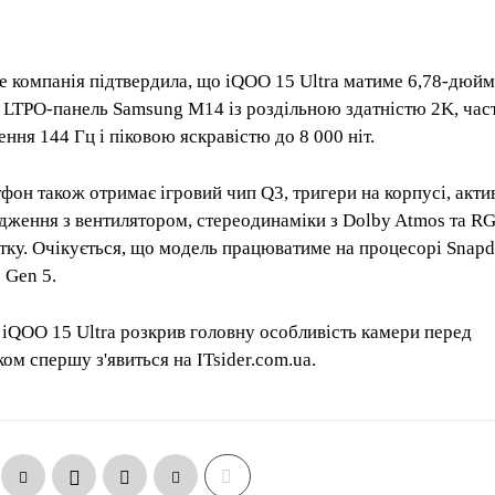
е компанія підтвердила, що iQOO 15 Ultra матиме 6,78-дюй
LTPO-панель Samsung M14 із роздільною здатністю 2K, ча
ення 144 Гц і піковою яскравістю до 8 000 ніт.
фон також отримає ігровий чип Q3, тригери на корпусі, акти
дження з вентилятором, стереодинаміки з Dolby Atmos та R
ітку. Очікується, що модель працюватиме на процесорі Snap
e Gen 5.
 iQOO 15 Ultra розкрив головну особливість камери перед
ком спершу з'явиться на ITsider.com.ua.