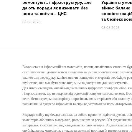
ремонтують інфраструктуру, але
України в умо
дають поради як виживати без
війни: баланс 
води та світла – ЦНС
євроінтеграці
та безпековою
08.08.2026
08.08.2026
Використання інформаційних матеріалів, новин, аналітичних статей та бу
сайті mykiev.net, дозволяється виключно за умови обов’язкового зазна
частковому передруку, копіюванні чи поширенні матеріалів необхідно ро
mykiev.net, яке має бути чітко видимим та доступним для користувачів.
Для інтернет-видань, онлайн-медіа та інших цифрових платформ обов’я
гіперпосилання, що не закрите від індексації пошуковими системами. По
вести безпосередньо на сторінку з оригінальним матеріалом або головну с
посилання на джерело інформації та сприяє дотриманню норм авторського 
Редакція сайту mykiev.net залишає за собою право не поділяти думки, оцін
коментарів або інших матеріалів, розміщених на ресурсі. Усі судження та
матеріалах, є особистою відповідальністю їхніх авторів. Адміністрація сай
опублікованих матеріалів, а також за можливі наслідки їх використання т