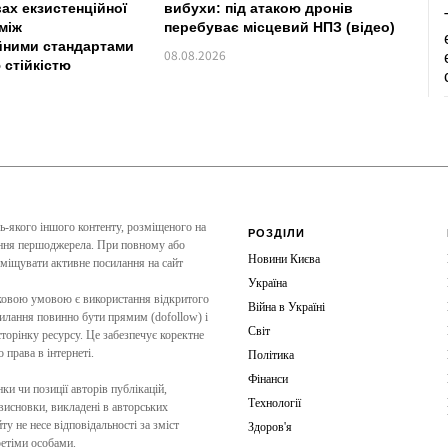
вах екзистенційної
вибухи: під атакою дронів
між
перебуває місцевий НПЗ (відео)
йними стандартами
08.08.2026
 стійкістю
дь-якого іншого контенту, розміщеного на
РОЗДІЛИ
чення першоджерела. При повному або
Новини Києва
зміщувати активне посилання на сайт
Україна
зковою умовою є використання відкритого
Війна в Україні
силання повинно бути прямим (dofollow) і
Світ
торінку ресурсу. Це забезпечує коректне
права в інтернеті.
Політика
Фінанси
ки чи позиції авторів публікацій,
Технології
 висновки, викладені в авторських
ту не несе відповідальності за зміст
Здоров'я
ретіми особами.