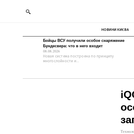
НОВИНИ КИЄВА
Бойцы ВСУ получили особое снаряжение
Бундесвера: что в него входит
08.08.2026
Новая система построена по принципу
многослойности и...
iQ
ос
за
Техноло