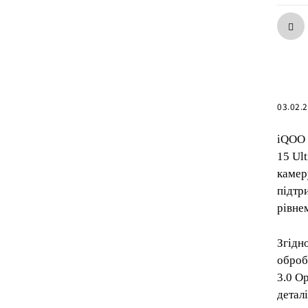
03.02.
iQOO 
15 Ul
камер
підтр
рівнем
Згідн
оброб
3.0 O
деталі