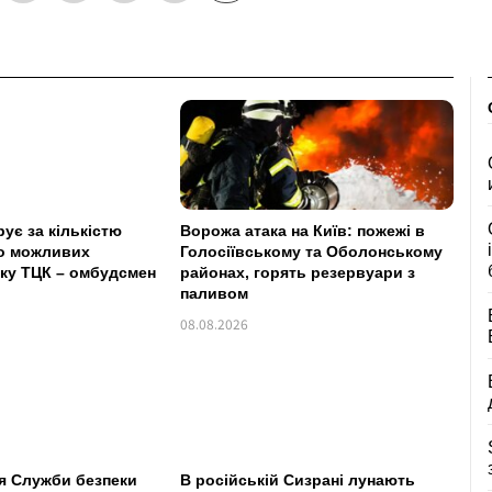
ує за кількістю
Ворожа атака на Київ: пожежі в
о можливих
Голосіївському та Оболонському
ку ТЦК – омбудсмен
районах, горять резервуари з
паливом
08.08.2026
я Служби безпеки
В російській Сизрані лунають