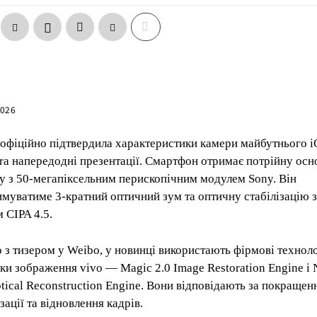
2026
офіційно підтвердила характеристики камери майбутнього 
tra напередодні презентації. Смартфон отримає потрійну осн
у з 50-мегапіксельним перископічним модулем Sony. Він
имуватиме 3-кратний оптичний зум та оптичну стабілізацію 
 CIPA 4.5.
о з тизером у Weibo, у новинці використають фірмові техноло
ки зображення vivo — Magic 2.0 Image Restoration Engine і
ptical Reconstruction Engine. Вони відповідають за покращен
зації та відновлення кадрів.