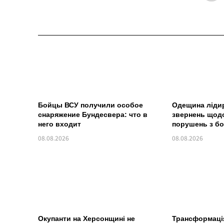
Бойцы ВСУ получили особое
Одещина лідир
снаряжение Бундесвера: что в
звернень щод
него входит
порушень з бо
08.08.2026
08.08.2026
Окупанти на Херсонщині не
Трансформаці