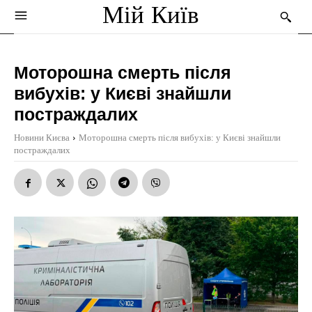
Мій Київ
Моторошна смерть після
вибухів: у Києві знайшли
постраждалих
Новини Києва
Моторошна смерть після вибухів: у Києві знайшли
постраждалих