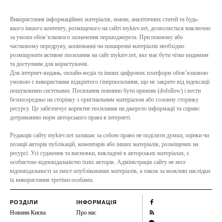
Використання інформаційних матеріалів, новин, аналітичних статей та будь-
якого іншого контенту, розміщеного на сайті mykiev.net, дозволяється виключно
за умови обов’язкового зазначення першоджерела. При повному або
частковому передруку, копіюванні чи поширенні матеріалів необхідно
розміщувати активне посилання на сайт mykiev.net, яке має бути чітко видимим
та доступним для користувачів.
Для інтернет-видань, онлайн-медіа та інших цифрових платформ обов’язковою
умовою є використання відкритого гіперпосилання, що не закрите від індексації
пошуковими системами. Посилання повинно бути прямим (dofollow) і вести
безпосередньо на сторінку з оригінальним матеріалом або головну сторінку
ресурсу. Це забезпечує коректне посилання на джерело інформації та сприяє
дотриманню норм авторського права в інтернеті.
Редакція сайту mykiev.net залишає за собою право не поділяти думки, оцінки чи
позиції авторів публікацій, коментарів або інших матеріалів, розміщених на
ресурсі. Усі судження та висновки, викладені в авторських матеріалах, є
особистою відповідальністю їхніх авторів. Адміністрація сайту не несе
відповідальності за зміст опублікованих матеріалів, а також за можливі наслідки
їх використання третіми особами.
РОЗДІЛИ
ІНФОРМАЦІЯ
Новини Києва
Про нас