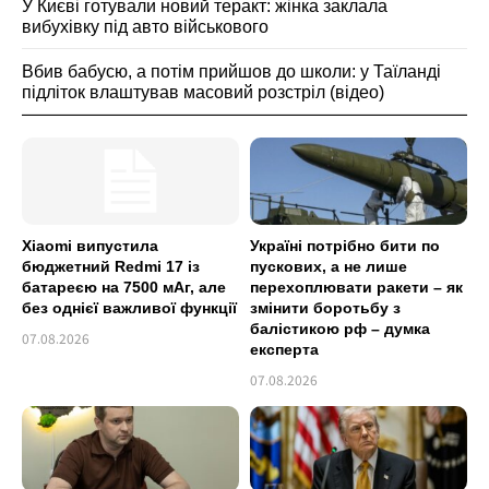
У Києві готували новий теракт: жінка заклала
вибухівку під авто військового
Вбив бабусю, а потім прийшов до школи: у Таїланді
підліток влаштував масовий розстріл (відео)
Xiaomi випустила
Україні потрібно бити по
бюджетний Redmi 17 із
пускових, а не лише
батареєю на 7500 мАг, але
перехоплювати ракети – як
без однієї важливої функції
змінити боротьбу з
балістикою рф – думка
07.08.2026
експерта
07.08.2026