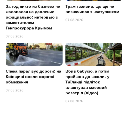
За год никто из бизнеса не
Трамп заявив, що ще не
жаловался на давление
визначився з наступником
официально: интервью с
07.08.2026
заместителем
Генпрокурора Крымом
07.08.2026
Спека паралізує дороги: на
Вбив бабусю, а потім
Київщині ввели жорсткі
прийшов до школи: у
обмеження
Таїланді підліток
влаштував масовий
07.08.2026
розстріл (відео)
07.08.2026