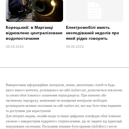
Корецький: в Марганці
Електромобілі мають
відновлено централізоване
несподіваний недолік про
водопостачання
який рідко говорять
08.08.2026
08.08.2026
Використання інформаційних матеріалів, новин, аналітичних статей та будь-
якого іншого контенту, розміщеного на сайті mykiev.net, дозволяється виключно
за умови обов’язкового зазначення першоджерела. При повному або
частковому передруку, копіюванні чи поширенні матеріалів необхідно
розміщувати активне посилання на сайт mykiev.net, яке має бути чітко видимим
та доступним для користувачів.
Для інтернет-видань, онлайн-медіа та інших цифрових платформ обов’язковою
умовою є використання відкритого гіперпосилання, що не закрите від індексації
пошуковими системами. Посилання повинно бути прямим (dofollow) і вести