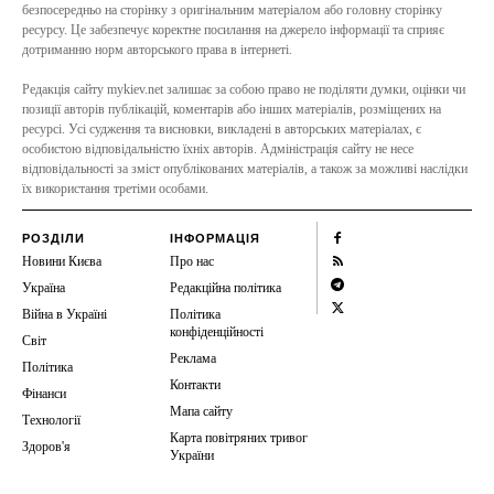
безпосередньо на сторінку з оригінальним матеріалом або головну сторінку
ресурсу. Це забезпечує коректне посилання на джерело інформації та сприяє
дотриманню норм авторського права в інтернеті.
Редакція сайту mykiev.net залишає за собою право не поділяти думки, оцінки чи
позиції авторів публікацій, коментарів або інших матеріалів, розміщених на
ресурсі. Усі судження та висновки, викладені в авторських матеріалах, є
особистою відповідальністю їхніх авторів. Адміністрація сайту не несе
відповідальності за зміст опублікованих матеріалів, а також за можливі наслідки
їх використання третіми особами.
РОЗДІЛИ
ІНФОРМАЦІЯ
Новини Києва
Про нас
Україна
Редакційна політика
Війна в Україні
Політика
конфіденційності
Світ
Реклама
Політика
Контакти
Фінанси
Мапа сайту
Технології
Карта повітряних тривог
Здоров'я
України