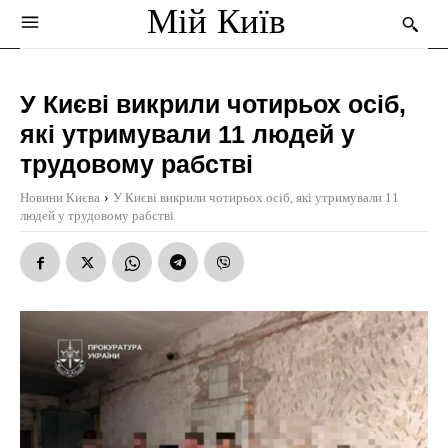
Мій Київ
У Києві викрили чотирьох осіб,
які утримували 11 людей у
трудовому рабстві
Новини Києва
У Києві викрили чотирьох осіб, які утримували 11
людей у трудовому рабстві