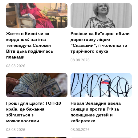
Життя в Києві чи за
Росіяни на Київщині вбили
кордоном: вагітна
директорку ліцею
телеведуча Соломія
“Спаський”, її чоловіка та
Вітвіцька поділилась
трирічного онука
планами
08.08.2026
08.08.2026
Гроші для щастя: ТОП-10
Новая Зеландия ввела
країн, де бажання
санкции против РФ за
збігаються з
похищение детей и
можливостями
кибератаки
08.08.2026
08.08.2026