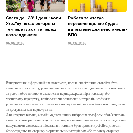
Спека до +38° і дощі: коли
Робота та статус
Україну чекає рекордна
переселенця: що буде з
температура літа перед
виплатами для пенсіонерів-
похолоданням
ВПО
06.08.2026
06.08.2026
Використання інформаційних матеріалів, новин, аналітичних статей та будь-
якого іншого контенту, розміщеного на сайті mykiev.net, дозволяється виключно
за умови обов’язкового зазначення першоджерела. При повному або
частковому передруку, копіюванні чи поширенні матеріалів необхідно
розміщувати активне посилання на сайт mykiev.net, яке має бути чітко видимим
та доступним для користувачів.
Для інтернет-видань, онлайн-медіа та інших цифрових платформ обов’язковою
умовою є використання відкритого гіперпосилання, що не закрите від індексації
пошуковими системами. Посилання повинно бути прямим (dofollow) і вести
безпосередньо на сторінку з оригінальним матеріалом або головну сторінку