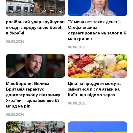
російський удар зруйнував
“У меня нет таких денег”:
склад із продукцією Bosch
Стефанишина
в Україні
отреагировала на залог в 6
млн гривен
06.08.2026
06.08.2026
Міноборони: Велика
Ціни на продукти можуть
Британія гарантує
змінитися після атаки на
довгострокову підтримку
Київ: що відомо зараз
України – щонайменше £3
06.08.2026
млрд на рік
06.08.2026