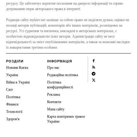
ресурсу. Це забезпечує коректне посилання на джерело інформації та сприяє
дотриманню норм авторського права в інтернеті.
Редакція сайту mykiev.net залишає за собою право не поділяти думки, оцінки чи
позиції авторів публікацій, коментарів або інших матеріалів, розміщених на
ресурсі. Усі судження та висновки, викладені в авторських матеріалах, є
особистою відповідальністю їхніх авторів. Адміністрація сайту не несе
відповідальності за зміст опублікованих матеріалів, а також за можливі наслідки
їх використання третіми особами.
РОЗДІЛИ
ІНФОРМАЦІЯ
Новини Києва
Про нас
Україна
Редакційна політика
Війна в Україні
Політика
конфіденційності
Світ
Реклама
Політика
Контакти
Фінанси
Мапа сайту
Технології
Карта повітряних тривог
Здоров'я
України