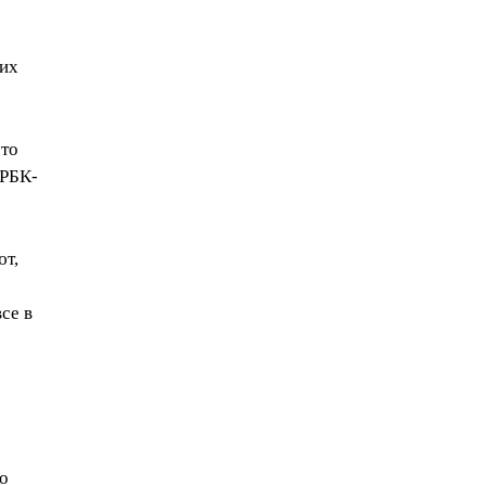
гих
что
 РБК-
ют,
се в
о