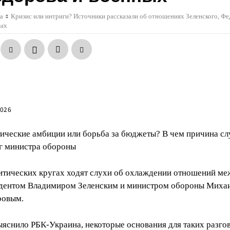
а
Кризис или интриги? Источники рассказали об отношениях Зеленского, Ф
ных
2026
ические амбиции или борьба за бюджеты? В чем причина сл
г министра обороны
итических кругах ходят слухи об охлаждении отношений м
дентом Владимиром Зеленским и министром обороны Миха
ровым.
ыяснило РБК-Украина, некоторые основания для таких разго