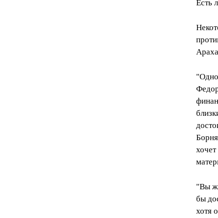
Есть 
Некот
проти
Араха
"Одно
Федор
финан
близк
досто
Борня
хочет
матер
"Вы ж
бы до
хотя 