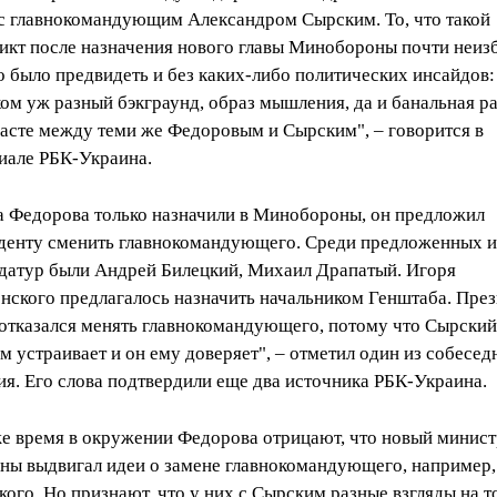
 с главнокомандующим Александром Сырским. То, что такой
икт после назначения нового главы Минобороны почти неиз
 было предвидеть и без каких-либо политических инсайдов:
ом уж разный бэкграунд, образ мышления, да и банальная р
расте между теми же Федоровым и Сырским", – говорится в
иале РБК-Украина.
а Федорова только назначили в Минобороны, он предложил
денту сменить главнокомандующего. Среди предложенных 
датур были Андрей Билецкий, Михаил Драпатый. Игоря
нского предлагалось назначить начальником Генштаба. Пре
 отказался менять главнокомандующего, потому что Сырский
ем устраивает и он ему доверяет", – отметил один из собесед
ия. Его слова подтвердили еще два источника РБК-Украина.
же время в окружении Федорова отрицают, что новый минис
ны выдвигал идеи о замене главнокомандующего, например,
кого. Но признают, что у них с Сырским разные взгляды на то