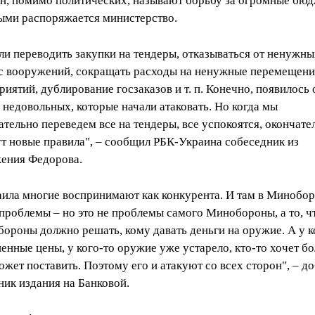
н, помимо политических, называют борьбу за огромные бюд
ыми распоряжается министерство.
ли переводить закупки на тендеры, отказываться от ненужн
с вооружений, сокращать расходы на ненужные перемещени
риятий, дублирование госзаказов и т. п. Конечно, появилось
 недовольных, которые начали атаковать. Но когда мы
ательно переведем все на тендеры, все успокоятся, окончате
т новые правила", – сообщил РБК-Украина собеседник из
ения Федорова.
ила многие воспринимают как конкурента. И там в Минобо
 проблемы – но это не проблемы самого Минобороны, а то, ч
ороны должно решать, кому давать деньги на оружие. А у к
енные цены, у кого-то оружие уже устарело, кто-то хочет б
ожет поставить. Поэтому его и атакуют со всех сторон", – д
ник издания на Банковой.