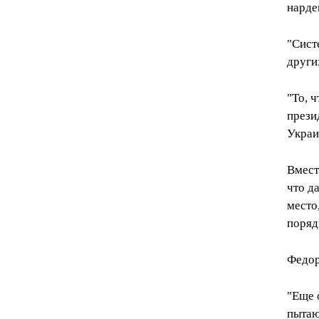
нарде
"Сист
други
"То, 
прези
Украи
Вмест
что д
место
поряд
Федор
"Еще 
пытаю