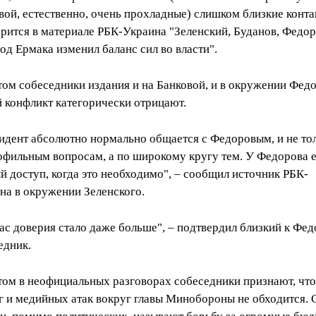
вой, естественно, очень прохладные) слишком близкие конта
орится в материале РБК-Украина "Зеленский, Буданов, Федор
ход Ермака изменил баланс сил во власти".
том собеседники издания и на Банковой, и в окружении Фед
 конфликт категорически отрицают.
идент абсолютно нормально общается с Федоровым, и не то
офильным вопросам, а по широкому кругу тем. У Федорова е
й доступ, когда это необходимо", – сообщил источник РБК-
на в окружении Зеленского.
ас доверия стало даже больше", – подтвердил близкий к Фе
едник.
том в неофициальных разговорах собеседники признают, что
г и медийных атак вокруг главы Минобороны не обходится. 