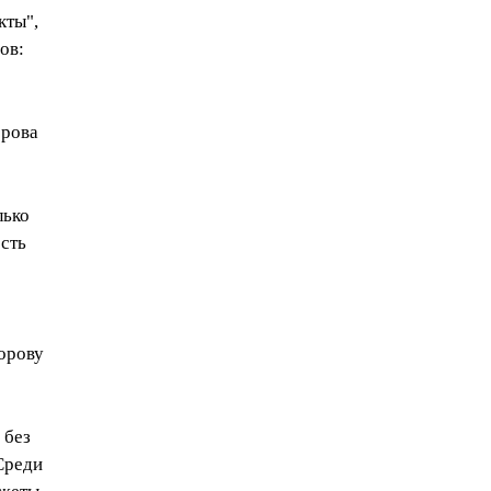
кты",
ов:
орова
лько
сть
дорову
 без
Среди