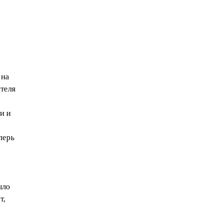
 на
теля
и и
перь
ыло
т,
х