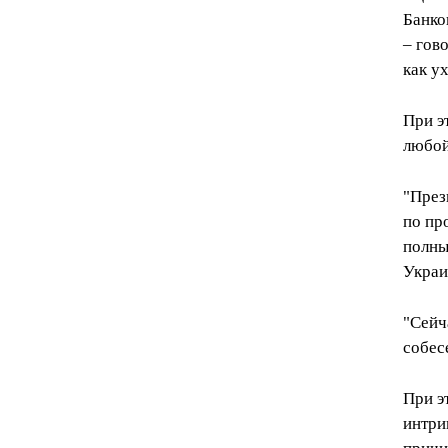
Банко
– гов
как у
При э
любой
"През
по пр
полны
Украи
"Сейч
собес
При э
интри