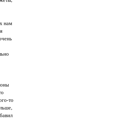
жеты,
ых нам
я
 очень
льно
роны
то
ого-то
ольше,
обавил