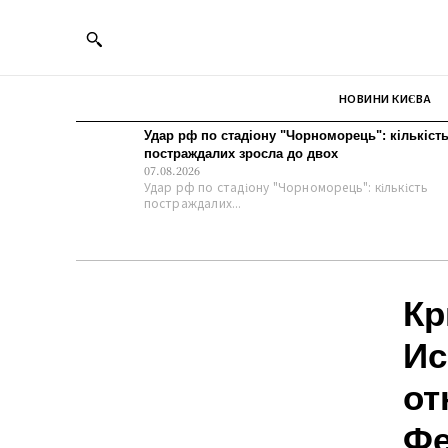
НОВИНИ КИЄВА
Удар рф по стадіону "Чорноморець": кількіст
постраждалих зросла до двох
07.08.2026
Удар рф по стадіону "Чорноморець": кількість
постраждалих...
Кр
Ис
от
Фе