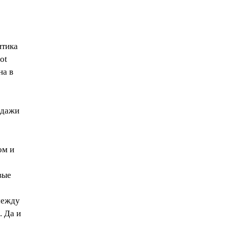
итика
ot
на в
одажи
ом и
вые
между
. Да и