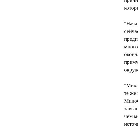
причи
котор
"Нача
сейча
предп
много
оконч
приму
окруж
"Миха
те же
Миноб
завыш
чем м
источ