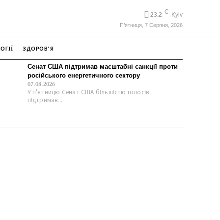
C
23.2
Kyiv
П’ятниця, 7 Серпня, 2026
ОГІЇ
ЗДОРОВ’Я
Сенат США підтримав масштабні санкції проти
російського енергетичного сектору
07.08.2026
У п'ятницю Сенат США більшістю голосів
підтримав...