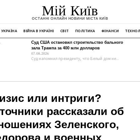
Мій Київ
ОСТАННІ ОНЛАЙН НОВИНИ МІСТА КИЇВ
УКРАЇНА
ВІЙНА В УКРАЇНІ
СВІТ
ПОЛІТИКА
ФІНАНСИ
ТЕХНОЛ
ь
Суд США остановил строительство бального
зала Трампа за 400 млн долларов
07.08.2026
Суд напомнил президенту, что Белый дом не...
изис или интриги?
точники рассказали об
ношениях Зеленского,
дорова и военных