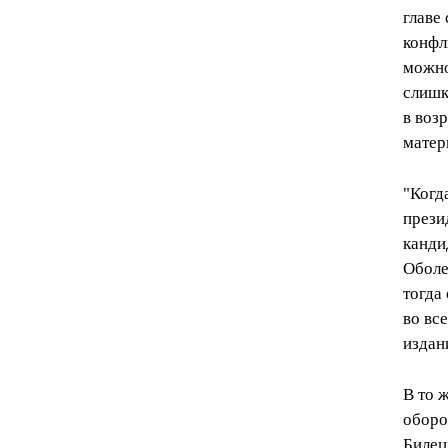
главе
конфл
можно
слишк
в воз
матер
"Когд
прези
канди
Оболе
тогда
во вс
издан
В то 
оборо
Билец