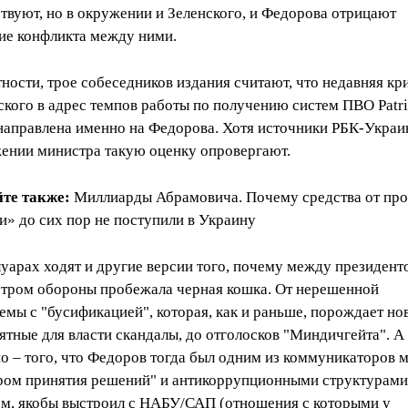
твуют, но в окружении и Зеленского, и Федорова отрицают
ие конфликта между ними.
тности, трое собеседников издания считают, что недавняя кр
ского в адрес темпов работы по получению систем ПВО Patri
направлена именно на Федорова. Хотя источники РБК-Украи
ении министра такую оценку опровергают.
йте также:
Миллиарды Абрамовича. Почему средства от пр
и» до сих пор не поступили в Украину
луарах ходят и другие версии того, почему между президент
тром обороны пробежала черная кошка. От нерешенной
емы с "бусификацией", которая, как и раньше, порождает но
ятные для власти скандалы, до отголосков "Миндичгейта". А
о – того, что Федоров тогда был одним из коммуникаторов 
ром принятия решений" и антикоррупционными структурами
ом, якобы выстроил с НАБУ/САП (отношения с которыми у