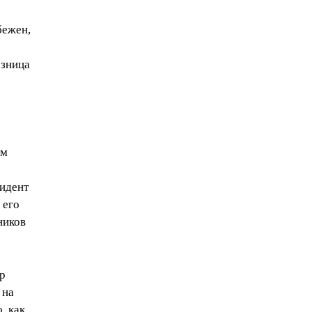
бежен,
азница
им
зидент
 его
ников
тр
 на
, как