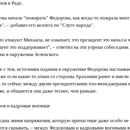
пов в Раде.
ема начала "пожирать" Федорова, как когда-то пожрала мно
х", – добавил его коллега по "Слуге народа".
что атакуют Михаила, не означает, что президент это начал и 
дент это поддерживает", – ответил на эти упреки собеседник
на в окружении Зеленского.
е с тем, источники издания в окружении Федорова настаива
аже если какие-то атаки со стороны Арахамии ранее и имели
, то сейчас между двумя президентскими топ-менеджерами в
ке, и общаются они даже теснее, чем раньше.
ов и кадровые военные
одна линия напряжения, которую причастные даже особо не
тся скрывать, – между Федоровым и кадровыми военными в