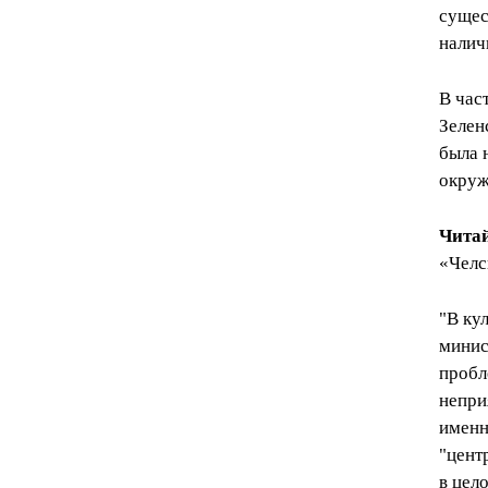
сущес
налич
В час
Зелен
была 
окруж
Чита
«Челс
"В ку
минис
пробл
непри
именн
"цент
в цел