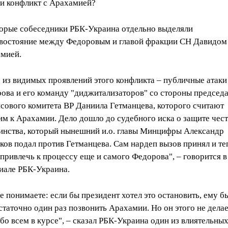
ли конфликт с Арахамией?
орые собеседники РБК-Украина отдельно выделяли
востояние между Федоровым и главой фракции СН Давидом
мией.
 из видимых проявлений этого конфликта – публичные атаки
ова и его команду "диджитализаторов" со стороны председа
сового комитета ВР Даниила Гетманцева, которого считают
им к Арахамии. Дело дошло до судебного иска о защите чест
инства, который нынешний и.о. главы Минцифры Александр
ков подал против Гетманцева. Сам нардеп вызов принял и те
 привлечь к процессу еще и самого Федорова", – говорится в
иале РБК-Украина.
е понимаете: если бы президент хотел это остановить, ему б
статочно один раз позвонить Арахамии. Но он этого не делае
обо всем в курсе", – сказал РБК-Украина один из влиятельны