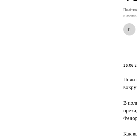
Політик
и воен
16.06.
Полит
вокру
В пол
прези
Федо
Как в