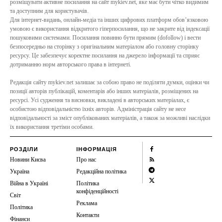
розміщувати активне посилання на сайт mykiev.net, яке має бути чітко видимим
та доступним для користувачів.
Для інтернет-видань, онлайн-медіа та інших цифрових платформ обов’язковою
умовою є використання відкритого гіперпосилання, що не закрите від індексації
пошуковими системами. Посилання повинно бути прямим (dofollow) і вести
безпосередньо на сторінку з оригінальним матеріалом або головну сторінку
ресурсу. Це забезпечує коректне посилання на джерело інформації та сприяє
дотриманню норм авторського права в інтернеті.
Редакція сайту mykiev.net залишає за собою право не поділяти думки, оцінки чи
позиції авторів публікацій, коментарів або інших матеріалів, розміщених на
ресурсі. Усі судження та висновки, викладені в авторських матеріалах, є
особистою відповідальністю їхніх авторів. Адміністрація сайту не несе
відповідальності за зміст опублікованих матеріалів, а також за можливі наслідки
їх використання третіми особами.
РОЗДІЛИ
ІНФОРМАЦІЯ
Новини Києва
Про нас
Україна
Редакційна політика
Війна в Україні
Політика
конфіденційності
Світ
Реклама
Політика
Контакти
Фінанси