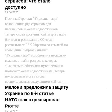
сервисов: что стало
доступно
05.04.2025
После кибератаки "Укрзализныци"
возобновила ряд сервисов для
пассажиров и железнодорожников.
Теперь снова доступны сайты для заказа
билетов и расписания. Об этом
рассказывает РБК-Украина со ссылкой на
сообщение "Укрзализныци".
"Укрзализныця" возобновила несколько
важных онлайн-ресурсов, которые
значительно облегчают путешествия и
помогают железнодорожникам. Теперь
пользователи могут снова
воспользоваться следующими сайтами: ...
Мелони предложила защиту
Украине по 5-й статье
НАТО: как отреагировал
Рютте
05.04.2025