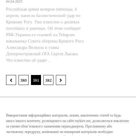
04.04.2025
Российская армия вечером пятницы, 4
апреля, нанесла баллистический удар по
Кривому Рогу. Уже известно о десятках
погибших и раненых. Об этом сообщает
РБК-Украина со ссылкой на Telegram
начальника Совета обороны Кривого Рога
Александра Вилкула и главы
Днепропетровской ОГА Сергея Лысака.
Что известно об ударе ...
380
381
382
Використання інформаційних матеріалів, новин, аналітичних статей та будь-
якого іншого контенту, розміщеного на сайті mykiev.net, дозволяється виключно
за умови обов’язкового зазначення першоджерела. При повному або
частковому передруку, копіюванні чи поширенні матеріалів необхідно