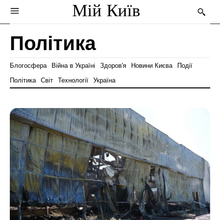
Мій Київ
Політика
Блогосфера
Війна в Україні
Здоров'я
Новини Києва
Події
Політика
Світ
Технології
Україна