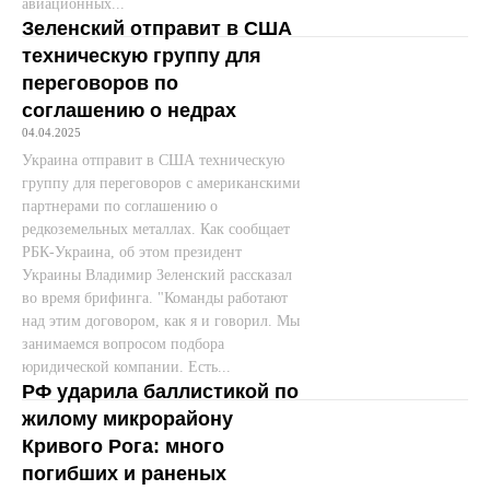
авиационных...
Зеленский отправит в США
техническую группу для
переговоров по
соглашению о недрах
04.04.2025
Украина отправит в США техническую
группу для переговоров с американскими
партнерами по соглашению о
редкоземельных металлах. Как сообщает
РБК-Украина, об этом президент
Украины Владимир Зеленский рассказал
во время брифинга. "Команды работают
над этим договором, как я и говорил. Мы
занимаемся вопросом подбора
юридической компании. Есть...
РФ ударила баллистикой по
жилому микрорайону
Кривого Рога: много
погибших и раненых