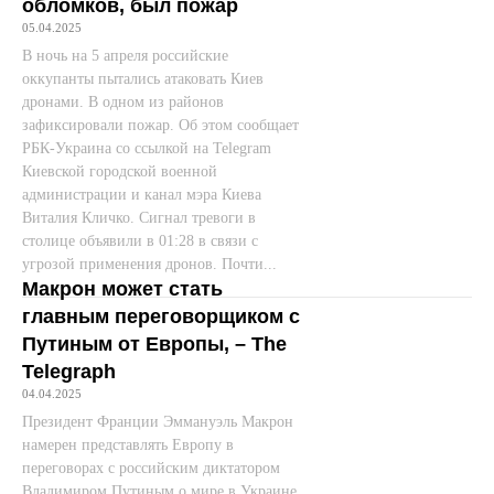
обломков, был пожар
05.04.2025
В ночь на 5 апреля российские
оккупанты пытались атаковать Киев
дронами. В одном из районов
зафиксировали пожар. Об этом сообщает
РБК-Украина со ссылкой на Telegram
Киевской городской военной
администрации и канал мэра Киева
Виталия Кличко. Сигнал тревоги в
столице объявили в 01:28 в связи с
угрозой применения дронов. Почти...
Макрон может стать
главным переговорщиком с
Путиным от Европы, – The
Telegraph
04.04.2025
Президент Франции Эммануэль Макрон
намерен представлять Европу в
переговорах с российским диктатором
Владимиром Путиным о мире в Украине.