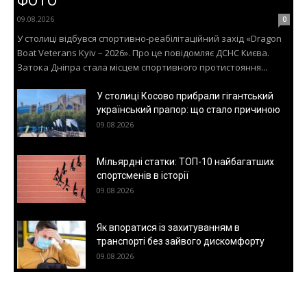
ФОТО
09.08.2026
0
У столиці відбувся спортивно-реабілітаційний захід «Dragon
Boat Veterans Kyiv – 2026». Про це повідомляє ДСНС Києва.
Затока Дніпра стала місцем спортивного протистояння...
У столиці Косово прибрали гігантський
український прапор: що стало причиною
09.08.2026
Мільярдні статки: ТОП-10 найбагатших
спортсменів в історії
09.08.2026
Як впоратися із захитуванням в
транспорті без зайвого дискомфорту
09.08.2026