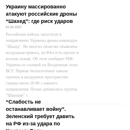
Украину массированно
атакуют российские дроны
“Шахед”: где риск ударов
05.04.2025
Российские войска запустили в
направлении Украины дроны-камикадзе
"Шахед". Во многих областях объявлена
воздушная тревога, на Юге есть прилет и
возник пожар. Об этом сообщает РБК-
Украина со ссылкой на Воздушные силы
ВСУ. Первые беспилотники начали
залетать в воздушное пространство
страны около 20:00 с южного
направления. Позже добавились группы
"Шахедов" с...
“Слабость не
останавливает войну”.
Зеленский требует давить
на РФ из-за удара по