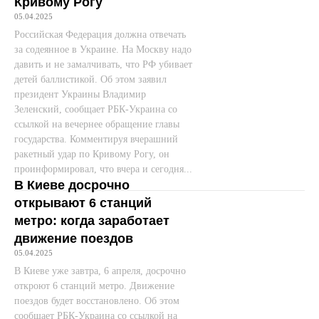
Кривому Рогу
05.04.2025
Российская Федерация должна отвечать
за содеянное в Украине. На Москву надо
давить и не замалчивать, что РФ убивает
детей баллистикой. Об этом заявил
президент Украины Владимир
Зеленский, сообщает РБК-Украина со
ссылкой на вечернее обращение главы
государства. Комментируя вчерашний
ракетный удар по Кривому Рогу, он
проинформировал, что вчера и сегодня...
В Киеве досрочно
открывают 6 станций
метро: когда заработает
движение поездов
05.04.2025
В Киеве уже завтра, 6 апреля, досрочно
откроют 6 станций метро. Движение
поездов будет восстановлено. Об этом
сообщает РБК-Украина со ссылкой на