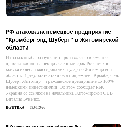
РФ атаковала немецкое предприятие
“Кромберг энд Шуберт” в Житомирской
области
Из-за масштаба разрушений производство временно
приостановили на неопределенный срок Российские
войска нанесли массированный удар по Житомирской
области. В результате атаки был поврежден "Кромберг энд
Шуберт Житомир" - гражданское предприятие со 100%
немецкими инвестициями. Об этом сообщает РБК-
Украина со ссылкой на начальника Житомирской ОВВ
Виталия Бунечко...
ПОЛІТИКА
09.08.2026
В Одессе из-за ночного обстрела РФ