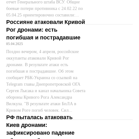
отчет Генерального штаба ВСУ. Общие
боевые потери противника с 24.02.22 по
05.04.25 ориентировочно составили:...
Россияне атаковали Кривой
Рог дронами: есть
погибшая и пострадавшие
05.04.2025
Поздно вечером, 4 апреля, российские
оккупанты атаковали Кривой Рог
дронами. В результате атаки есть
погибшая и пострадавшие. Об этом
сообщает РБК-Украина со ссылкой на
Telegram главы Днепропетровской ОГА
Сергея Лысака и канал начальника Совета
обороны Кривого Рога Александра
Вилкула. "В результате атаки БпЛА в
Кривом Роге погиб человек. Сил...
РФ пыталась атаковать
Киев дронами:
зафиксировано падение