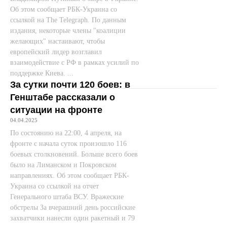
Об этом сообщает РБК-Украина со
ссылкой на The Telegraph. По данным
издания, некоторые члены "коалиции
желающих" настаивают, чтобы
европейский лидер возглавил
взаимодействие с РФ в рамках усилий по
поддержке Киева. ...
За сутки почти 120 боев: в
Генштабе рассказали о
ситуации на фронте
04.04.2025
По состоянию на 22:00, 4 апреля, на
фронте с начала суток произошло 116
боевых столкновений. Больше всего боев
было на Лиманском и Покровском
направлениях. Об этом сообщает РБК-
Украина со ссылкой на отчет
Генерального штаба ВСУ. Вражеские
обстрелы За вчерашний день российские
захватчики нанесли один ракетный и 79