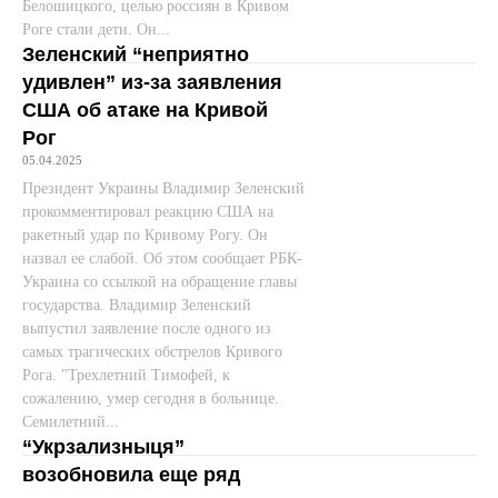
Белошицкого, целью россиян в Кривом
Роге стали дети. Он...
Зеленский “неприятно
удивлен” из-за заявления
США об атаке на Кривой
Рог
05.04.2025
Президент Украины Владимир Зеленский
прокомментировал реакцию США на
ракетный удар по Кривому Рогу. Он
назвал ее слабой. Об этом сообщает РБК-
Украина со ссылкой на обращение главы
государства. Владимир Зеленский
выпустил заявление после одного из
самых трагических обстрелов Кривого
Рога. "Трехлетний Тимофей, к
сожалению, умер сегодня в больнице.
Семилетний...
“Укрзализныця”
возобновила еще ряд