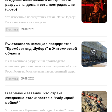
разрушены дома и есть пострадавшие
(фото)
Что известно о последствиях атаки РФ на Одессу?
Россияне в ночь на 9 августа...
09.08.2026
Політика
РФ атаковала немецкое предприятие
“Кромберг энд Шуберт” в Житомирской
области
Из-за масштаба разрушений производство
временно приостановили на неопределенный срок
Российские войска нанесли массированный удар...
09.08.2026
Політика
В Германии заявили, что страна
ежедневно сталкивается с “гибридной
войной”
Что сказали в Германи о гибридной войне? Глава