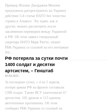
Премьер Италии Джорджия Мелони
предложила распространить на Украину
действие 5-й статьи НАТО без членства
страны в Альянсе. Эту идею, как и
другие, можно рассмотреть после
заключения перемирия между Украиной
и РФ. Об этом заявил генеральный
секретарь НАТО Марк Рютте, пишет
РБК-Украина со ссылкой на его интервью
NV....
РФ потеряла за сутки почти
1400 солдат и десятки
артсистем, – Генштаб
05.04.2025
За последние сутки, с 4 на 5 апреля,
потери армии РФ на фронте составили
1390 солдат. Также ВСУ уничтожили 67
артсистем, 105 дронов и 113 единиц
автотехники противника. Об этом
сообщает РБК-Украина со ссылкой на