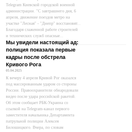
Telegram Киевской городской военной
администрации. "С завтрашнего дня, 6
апреля, движение поездов метро на
участке "Лесная" - "Днепр" восстановят...
Благодаря слаженной работе строителей
и технических служб опасные...
Мы увидели настоящий ад:
полиция показала первые
кадры после обстрела
Кривого Рога
05.04.2025
К вечеру 4 апреля Кривой Рог оказался
под массированным ударом со стороны
России. Правоохранители обнародовали
видео после удара российской ракетой.
Об этом сообщает РБК-Украина со
ссылкой на Telegram-канал первого
заместителя начальника Департамента
патрульной полиции Алексея
Билошицкого. Вчера, по словам