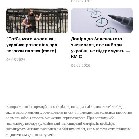
06.08.2026
“Побʼє мого чоловіка”:
Довіра до Зеленського
українка розповіла про
знизилася, але вибори
погрози поляка (фото)
українці не підтримують —
КМІС
06.08.2026
06.08.2026
Використання інформаційних матеріалів, новин, аналітичних статей та будь-
якого іншого контенту, розміщеного на сайті mykiev.net, дозволяється виключно
за умови обов’язкового зазначення першоджерела. При повному або
частковому передруку, копіюванні чи поширенні матеріалів необхідно
розміщувати активне посилання на сайт mykiev.net, яке має бути чітко видимим
та доступним для користувачів.