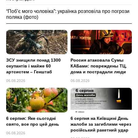
“Побʼє мого чоловіка”: українка розповіла про погрози
поляка (фото)
ЗСУ знищили понад 1300
Россия атаковала Сумы
окупантів і майже 60
КАБами: повреждены ТЦ,
артсистем – Генштаб
дома и пострадали люди
06.08.2026
06.08.2026
6 серпня: Яке сьогодні
6 серпня на Київщині День
свято, все про цей день
жалоби за загиблими через
російський ракетний удар
06.08.2026