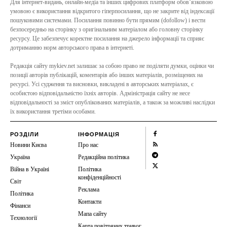
Для інтернет-видань, онлайн-медіа та інших цифрових платформ обов’язковою
умовою є використання відкритого гіперпосилання, що не закрите від індексації
пошуковими системами. Посилання повинно бути прямим (dofollow) і вести
безпосередньо на сторінку з оригінальним матеріалом або головну сторінку
ресурсу. Це забезпечує коректне посилання на джерело інформації та сприяє
дотриманню норм авторського права в інтернеті.
Редакція сайту mykiev.net залишає за собою право не поділяти думки, оцінки чи
позиції авторів публікацій, коментарів або інших матеріалів, розміщених на
ресурсі. Усі судження та висновки, викладені в авторських матеріалах, є
особистою відповідальністю їхніх авторів. Адміністрація сайту не несе
відповідальності за зміст опублікованих матеріалів, а також за можливі наслідки
їх використання третіми особами.
РОЗДІЛИ
ІНФОРМАЦІЯ
Новини Києва
Про нас
Україна
Редакційна політика
Війна в Україні
Політика
конфіденційності
Світ
Реклама
Політика
Контакти
Фінанси
Мапа сайту
Технології
Карта повітряних тривог