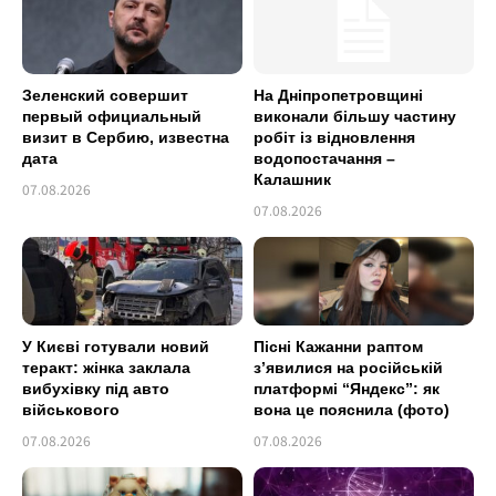
Зеленский совершит
На Дніпропетровщині
первый официальный
виконали більшу частину
визит в Сербию, известна
робіт із відновлення
дата
водопостачання –
Калашник
07.08.2026
07.08.2026
У Києві готували новий
Пісні Кажанни раптом
теракт: жінка заклала
зʼявилися на російській
вибухівку під авто
платформі “Яндекс”: як
військового
вона це пояснила (фото)
07.08.2026
07.08.2026