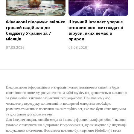
Фінансові підсумки: скільки
Штучний інтелект уперше
грошей надійшло до
створив нові життєздатні
бюджету України за 7
віруси, яких немає в
місяців
природі
07.08.2026
06.08.2026
Використання інформаційних матеріалів, новин, аналітичних статей та будь-
якого іншого контенту, розміщеного на сайті mykiev.net, дозволяється виключно
за умови обов’язкового зазначення першоджерела. При повному або
частковому передруку, копіюванні чи поширенні матеріалів необхідно
розміщувати активне посилання на сайт mykiev.net, яке має бути чітко видимим
та доступним для користувачів.
Для інтернет-видань, онлайн-медіа та інших цифрових платформ обов’язковою
умовою є використання відкритого гіперпосилання, що не закрите від індексації
пошуковими системами. Посилання повинно бути прямим (dofollow) і вести