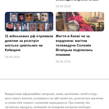
08.08.2026
11 військових рф отримали
Життя в Києві чи за
довічне за розстріл
кордоном: вагітна
шістьох цивільних на
телеведуча Соломія
Київщині
Вітвіцька поділилась
планами
08.08.2026
08.08.2026
Використання інформаційних матеріалів, новин, аналітичних статей та будь-
якого іншого контенту, розміщеного на сайті mykiev.net, дозволяється виключно
за умови обов’язкового зазначення першоджерела. При повному або
частковому передруку, копіюванні чи поширенні матеріалів необхідно