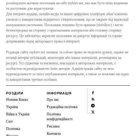
розміщувати активне посилання на сайт mykiev.net, яке має бути чітко видимим
та доступним для користувачів.
Для інтернет-видань, онлайн-медіа та інших цифрових платформ обов’язковою
умовою є використання відкритого гіперпосилання, що не закрите від індексації
пошуковими системами. Посилання повинно бути прямим (dofollow) і вести
безпосередньо на сторінку з оригінальним матеріалом або головну сторінку
ресурсу. Це забезпечує коректне посилання на джерело інформації та сприяє
дотриманню норм авторського права в інтернеті.
Редакція сайту mykiev.net залишає за собою право не поділяти думки, оцінки чи
позиції авторів публікацій, коментарів або інших матеріалів, розміщених на
ресурсі. Усі судження та висновки, викладені в авторських матеріалах, є
особистою відповідальністю їхніх авторів. Адміністрація сайту не несе
відповідальності за зміст опублікованих матеріалів, а також за можливі наслідки
їх використання третіми особами.
РОЗДІЛИ
ІНФОРМАЦІЯ
Новини Києва
Про нас
Україна
Редакційна політика
Війна в Україні
Політика
конфіденційності
Світ
Реклама
Політика
Контакти
Фінанси