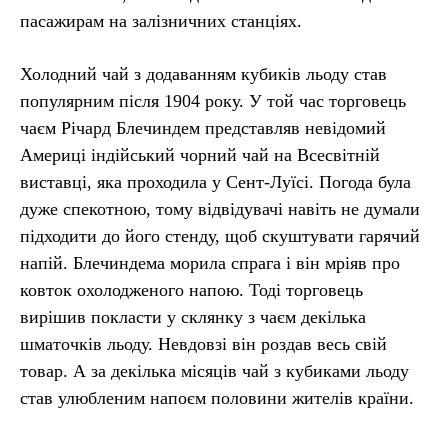
пасажирам на залізничних станціях.
Холодний чай з додаванням кубиків льоду став
популярним після 1904 року. У той час торговець
чаєм Річард Блечиндем представляв невідомий
Америці індійський чорний чай на Всесвітній
виставці, яка проходила у Сент-Луїсі. Погода була
дуже спекотною, тому відвідувачі навіть не думали
підходити до його стенду, щоб скуштувати гарячий
напій. Блечиндема морила спрага і він мріяв про
ковток охолодженого напою. Тоді торговець
вирішив покласти у склянку з чаєм декілька
шматочків льоду. Невдовзі він роздав весь свій
товар. А за декілька місяців чай з кубиками льоду
став улюбленим напоєм половини жителів країни.