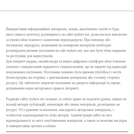
Використання інформаційних матеріалів, новин, аналітичних статей та будь-
якого іншого контенту, розміщеного на сайті mykiev.net, дозволяється виключно
за умови обов’язкового зазначення першоджерела. При повному або
частковому передруку, копіюванні чи поширенні матеріалів необхідно
розміщувати активне посилання на сайт mykiev.net, яке має бути чітко видимим
та доступним для користувачів.
Для інтернет-видань, онлайн-медіа та інших цифрових платформ обов’язковою
умовою є використання відкритого гіперпосилання, що не закрите від індексації
пошуковими системами. Посилання повинно бути прямим (dofollow) і вести
безпосередньо на сторінку з оригінальним матеріалом або головну сторінку
ресурсу. Це забезпечує коректне посилання на джерело інформації та сприяє
дотриманню норм авторського права в інтернеті.
Редакція сайту mykiev.net залишає за собою право не поділяти думки, оцінки чи
позиції авторів публікацій, коментарів або інших матеріалів, розміщених на
ресурсі. Усі судження та висновки, викладені в авторських матеріалах, є
особистою відповідальністю їхніх авторів. Адміністрація сайту не несе
відповідальності за зміст опублікованих матеріалів, а також за можливі наслідки
їх використання третіми особами.