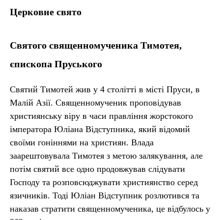
Церковне свято
Святого священномученика Тимотея,
єпископа Пруського
Святий Тимотей жив у 4 столітті в місті Пруси, в
Малій Азії. Священномученик проповідував
християнську віру в часи правління жорстокого
імператора Юліана Відступника, який відомий
своїми гоніннями на християн. Влада
заарештовувала Тимотея з метою залякування, але
потім святий все одно продовжував слідувати
Господу та розповсюджувати християнство серед
язичників. Тоді Юліан Відступник розлютився та
наказав стратити священномученика, це відбулось у