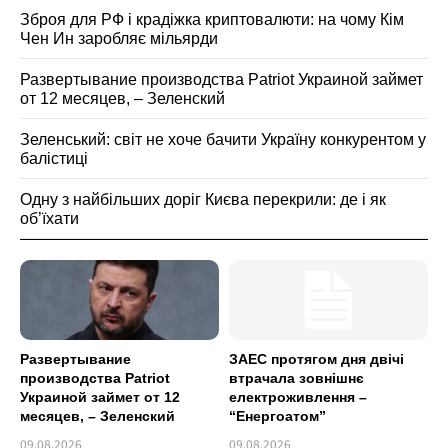
Зброя для РФ і крадіжка криптовалюти: на чому Кім
Чен Ин заробляє мільярди
Развертывание производства Patriot Украиной займет
от 12 месяцев, – Зеленский
Зеленський: світ не хоче бачити Україну конкурентом у
балістиці
Одну з найбільших доріг Києва перекрили: де і як
об’їхати
Развертывание
ЗАЕС протягом дня двічі
производства Patriot
втрачала зовнішнє
Украиной займет от 12
електроживлення –
месяцев, – Зеленский
“Енергоатом”
09.08.2026
09.08.2026