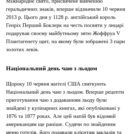
Міжнародне свято, присвячене вивченню
геральдичних знаків, вперше відзначили 10 червня
2013 р. Цього дня у 1128 р. англійський король
Генріх Перший Боклерк на честь посвяти у лицарі
подарував своєму майбутньому зятю Жоффруа V
Плантагенету щит, на якому були зображені 3 пари
золотих левів.
Національний день чаю з льодом
Щороку 10 червня жителі США святкують
Національний день чаю з льодом. Вперше рецепти
приготування чаю з додаванням льоду були
знайдені у кулінарних книгах, які опубліковані у
1876 та 1877 роках. Але цей напій був відомий
американцям ще раніше. Судячи по знайденим
меню готелів, його подавали клієнтам закладів та