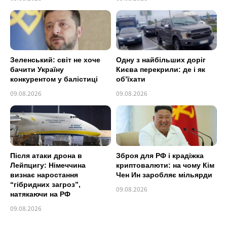
Зеленський: світ не хоче
Одну з найбільших доріг
бачити Україну
Києва перекрили: де і як
конкурентом у балістиці
об’їхати
09.08.2026
09.08.2026
Після атаки дрона в
Зброя для РФ і крадіжка
Лейпцигу: Німеччина
криптовалюти: на чому Кім
визнає наростання
Чен Ин заробляє мільярди
“гібридних загроз”,
09.08.2026
натякаючи на РФ
09.08.2026