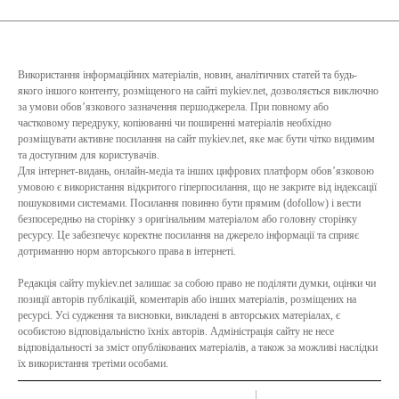
Використання інформаційних матеріалів, новин, аналітичних статей та будь-
якого іншого контенту, розміщеного на сайті mykiev.net, дозволяється виключно
за умови обов’язкового зазначення першоджерела. При повному або
частковому передруку, копіюванні чи поширенні матеріалів необхідно
розміщувати активне посилання на сайт mykiev.net, яке має бути чітко видимим
та доступним для користувачів.
Для інтернет-видань, онлайн-медіа та інших цифрових платформ обов’язковою
умовою є використання відкритого гіперпосилання, що не закрите від індексації
пошуковими системами. Посилання повинно бути прямим (dofollow) і вести
безпосередньо на сторінку з оригінальним матеріалом або головну сторінку
ресурсу. Це забезпечує коректне посилання на джерело інформації та сприяє
дотриманню норм авторського права в інтернеті.
Редакція сайту mykiev.net залишає за собою право не поділяти думки, оцінки чи
позиції авторів публікацій, коментарів або інших матеріалів, розміщених на
ресурсі. Усі судження та висновки, викладені в авторських матеріалах, є
особистою відповідальністю їхніх авторів. Адміністрація сайту не несе
відповідальності за зміст опублікованих матеріалів, а також за можливі наслідки
їх використання третіми особами.