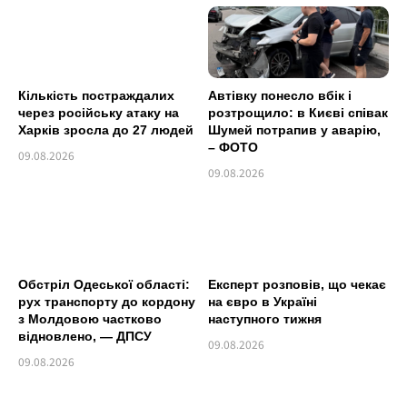
Кількість постраждалих
Автівку понесло вбік і
через російську атаку на
розтрощило: в Києві співак
Харків зросла до 27 людей
Шумей потрапив у аварію,
– ФОТО
09.08.2026
09.08.2026
Обстріл Одеської області:
Експерт розповів, що чекає
рух транспорту до кордону
на євро в Україні
з Молдовою частково
наступного тижня
відновлено, — ДПСУ
09.08.2026
09.08.2026