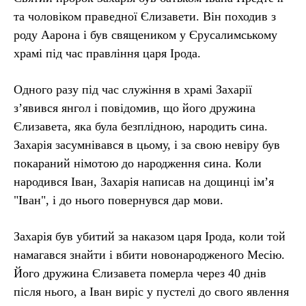
та чоловіком праведної Єлизавети. Він походив з
роду Аарона і був священиком у Єрусалимському
храмі під час правління царя Ірода.
Одного разу під час служіння в храмі Захарії
з’явився янгол і повідомив, що його дружина
Єлизавета, яка була безплідною, народить сина.
Захарія засумнівався в цьому, і за свою невіру був
покараний німотою до народження сина. Коли
народився Іван, Захарія написав на дощинці ім’я
"Іван", і до нього повернувся дар мови.
Захарія був убитий за наказом царя Ірода, коли той
намагався знайти і вбити новонародженого Месію.
Його дружина Єлизавета померла через 40 днів
після нього, а Іван виріс у пустелі до свого явлення