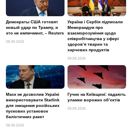
Демократы США готовят
Україна і Сербія підписали
новый удар по Трампу, и
Меморандум про
это не импичмент, – Reuters
взаєморозуміння щодо
співробітництва у сфері
08.08.2026
здоров’я тварин та
харчових продуктів
08.08.2026
Маск не дозволив Україні
Гучно на Київщині: падають
використовувати Starlink
уламки ворожих об’єктів
для знищення російських
08.08.2026
пускових установок
балістичних ракет
08.08.2026