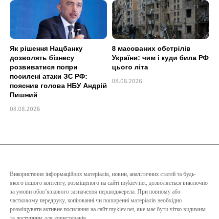
Як рішення Нацбанку
8 масованих обстрілів
дозволять бізнесу
України: чим і куди била РФ
розвиватися попри
цього літа
посилені атаки ЗС РФ:
08.08.2026
пояснив голова НБУ Андрій
Пишний
08.08.2026
Використання інформаційних матеріалів, новин, аналітичних статей та будь-
якого іншого контенту, розміщеного на сайті mykiev.net, дозволяється виключно
за умови обов’язкового зазначення першоджерела. При повному або
частковому передруку, копіюванні чи поширенні матеріалів необхідно
розміщувати активне посилання на сайт mykiev.net, яке має бути чітко видимим
та доступним для користувачів.