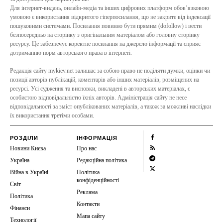
Для інтернет-видань, онлайн-медіа та інших цифрових платформ обов’язковою
умовою є використання відкритого гіперпосилання, що не закрите від індексації
пошуковими системами. Посилання повинно бути прямим (dofollow) і вести
безпосередньо на сторінку з оригінальним матеріалом або головну сторінку
ресурсу. Це забезпечує коректне посилання на джерело інформації та сприяє
дотриманню норм авторського права в інтернеті.
Редакція сайту mykiev.net залишає за собою право не поділяти думки, оцінки чи
позиції авторів публікацій, коментарів або інших матеріалів, розміщених на
ресурсі. Усі судження та висновки, викладені в авторських матеріалах, є
особистою відповідальністю їхніх авторів. Адміністрація сайту не несе
відповідальності за зміст опублікованих матеріалів, а також за можливі наслідки
їх використання третіми особами.
РОЗДІЛИ
ІНФОРМАЦІЯ
Новини Києва
Про нас
Україна
Редакційна політика
Війна в Україні
Політика
конфіденційності
Світ
Реклама
Політика
Контакти
Фінанси
Мапа сайту
Технології