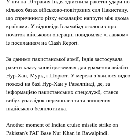
У ніч на 10 травня Індія здійснила ракетні удари по
кількох базах військово-повітряних сил Пакистану,
що спричинило різку ескалацію напруги між двома
країнами. У відповідь Ісламабад оголосив про
початок військової операції, повідомляє «Главком»
із посиланням на Clash Report.
За даними пакистанської армії, Індія застосувала
ракети класу «повітря-земля» для ураження авіабаз
Нур-Хан, Мурід і Шоркот. У мережі з’явилося відео
пожежі на базі Нур-Хан у Равалпінді, де, за
інформацією пакистанських спецслужб, стався
вибух унаслідок перехоплення та знищення
індійського безпілотника.
Another moment of Indian cruise missile strike on
Pakistan's PAF Base Nur Khan in Rawalpindi.