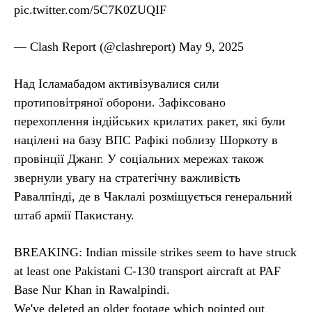
pic.twitter.com/5C7K0ZUQIF
— Clash Report (@clashreport) May 9, 2025
Над Ісламабадом активізувалися сили
протиповітряної оборони. Зафіксовано
перехоплення індійських крилатих ракет, які були
націлені на базу ВПС Рафікі поблизу Шоркоту в
провінції Джанг. У соціальних мережах також
звернули увагу на стратегічну важливість
Равалпінді, де в Чаклалі розміщується генеральний
штаб армії Пакистану.
BREAKING: Indian missile strikes seem to have struck
at least one Pakistani C-130 transport aircraft at PAF
Base Nur Khan in Rawalpindi.
We've deleted an older footage which pointed out