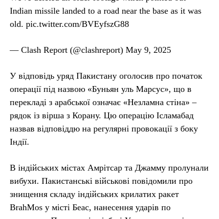
Indian missile landed to a road near the base as it was
old. pic.twitter.com/BVEyfszG88
— Clash Report (@clashreport) May 9, 2025
У відповідь уряд Пакистану оголосив про початок
операції під назвою «Буньян уль Марсус», що в
перекладі з арабської означає «Незламна стіна» –
рядок із вірша з Корану. Цю операцію Ісламабад
назвав відповіддю на регулярні провокації з боку
Індії.
В індійських містах Амрітсар та Джамму пролунали
вибухи. Пакистанські військові повідомили про
знищення складу індійських крилатих ракет
BrahMos у місті Беас, нанесення ударів по