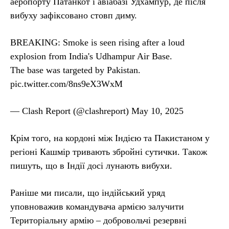
аеропорту Патанкот і авіабазі Удхампур, де після
вибуху зафіксовано стовп диму.
BREAKING: Smoke is seen rising after a loud
explosion from India's Udhampur Air Base.
The base was targeted by Pakistan.
pic.twitter.com/8ns9eX3WxM
— Clash Report (@clashreport) May 10, 2025
Крім того, на кордоні між Індією та Пакистаном у
регіоні Кашмір тривають збройні сутички. Також
пишуть, що в Індії досі лунають вибухи.
Раніше ми писали, що індійський уряд
уповноважив командувача армією залучити
Територіальну армію – добровольчі резервні