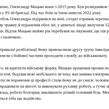
аємо, Олександр Мацько воює з 2015 року. Був розвідником 
 у 95-ій бригаді. Під час боїв за Ізюм навесні 2022 року
обіль Олександра підірвався на міні, солдат отримав черепн
ву травму й поранення обох ніг, у шпиталі лікарі вилучили 5
ки. Відтак Мацько майже рік перебував на лікуванні, ще пів 
 з паличкою.
 тривалої реабілітації йому привласнили другу групу інвалід
ревели з бойової частини проходити службу до військкомату.
го, як вдягнути військову форму, Мацько працював промисл
ністом, будував вежі мобільного зв’язку, має навики електрик
 після поранення ці професії стали йому не до снаги: чоловік
працювати на висоті та виконувати рухливу роботу, а гучні з
клад, робота болгарки, викликають різкий головний біль. Ме
ться хіба що водійство.