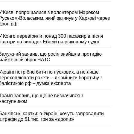
У Києві попрощалися з волонтером Мареком
Русеком-Вольським, який загинув у Харкові через
дрон рф
У Конго перевірили понад 300 пасажирів після
підозри на випадок Еболи на річковому судні
Залужний заявив, що росія знайшла протидію
майже всій зброї НАТО
Україні потрібно бити по пускових, а не лише
перехоплювати ракети – як змінити боротьбу з
балістикою рф – думка експерта
Трамп заявив, що ще не визначився з
наступником
Банківські картки: в Україні хочуть запровадити
штрафи до 51 тис. грн за «дропи»