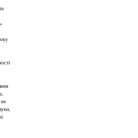
та
о-
2
року
ності
овим
а,
 не
вуки,
ні