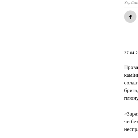
Україна
27.04.
Прова
камін
солда
брига
плюну
«Зара
чи без
неспр