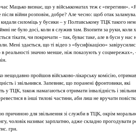
час Мацько визнає, що у військкоматах теж є «перегини». «
е після війни розповім, добре? Але чесно: щоб отак заламува
і кидали силоміць у бусики – у Полтавському ТЦК такого нем
ймні не було досі, коли я служив там. Вхопити за руки, коли 
ться тікати, чи покричати – так, буває таке, але в буси у нас 
ли. Мені здається, що ті відео з «бусифікацією» завірусилися
о в реальності значно менше, ніж показують у соцмережах», 
ін.
о нещодавно пройшов військово-лікарську комісію, отрима
дність і звільнився. Запевняє, що поранені фронтовики, які
ть у ТЦК, також намагаються отримати інвалідність і звільни
еревестися в інші тилові частини, аби лиш не вручати повістк
ю причиною для звільнення зі служби в ТЦК, окрім моральн
нгу, чоловік називає зарплатню, адже складно прогодувати 
тис. грн.