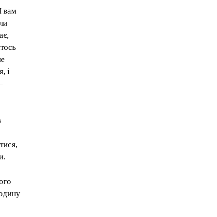
Я вам
ли
ає,
хтось
не
, і
–
в
тися,
и.
ого
родину