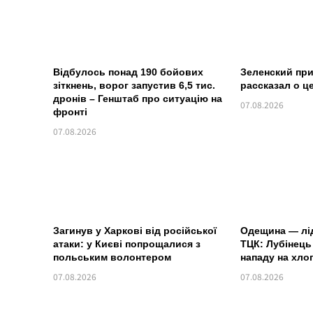
Відбулось понад 190 бойових
Зеленский пр
зіткнень, ворог запустив 6,5 тис.
рассказал о ц
дронів – Генштаб про ситуацію на
07.08.2026
фронті
07.08.2026
Загинув у Харкові від російської
Одещина — лід
атаки: у Києві попрощалися з
ТЦК: Лубінец
польським волонтером
нападу на хлоп
07.08.2026
07.08.2026