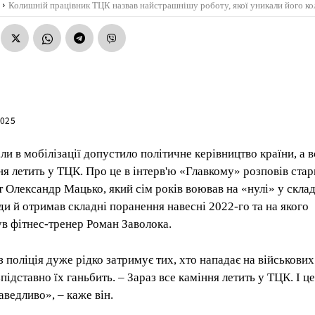
Колишній працівник ТЦК назвав найстрашнішу роботу, якої уникали його ко
2025
ли в мобілізації допустило політичне керівництво країни, а в
ня летить у ТЦК. Про це в інтерв'ю «Главкому» розповів ста
т Олександр Мацько, який сім років воював на «нулі» у склад
ди й отримав складні поранення навесні 2022-го та на якого
в фітнес-тренер Роман Заволока.
з поліція дуже рідко затримує тих, хто нападає на військови
підставно їх ганьбить. – Зараз все каміння летить у ТЦК. І ц
аведливо», – каже він.