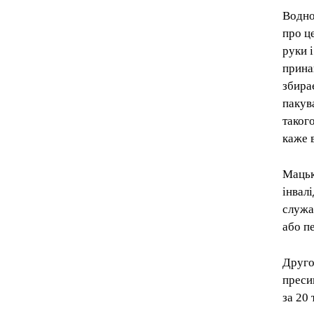
Водно
про ц
руки 
прина
збирає
пакува
таког
каже в
Мацьк
інвалі
служа
або п
Друго
преси
за 20 