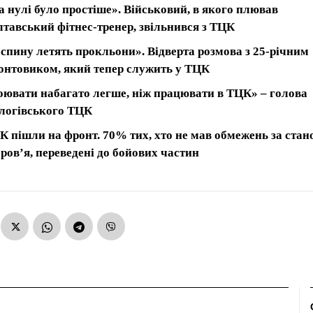
а нулі було простіше». Військовий, в якого плював
лтавський фітнес-тренер, звільнився з ТЦК
 спину летять прокльони». Відверта розмова з 25-річним
онтовиком, який тепер служить у ТЦК
оювати набагато легше, ніж працювати в ТЦК» – голова
логівського ТЦК
К пішли на фронт. 70% тих, хто не мав обмежень за стан
оров’я, переведені до бойових частин