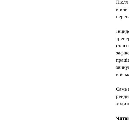
Після
війни
перег
Інцид
трене
став 
зафік
праці
звину
війсь
Саме 
рейди
ходит
Читай