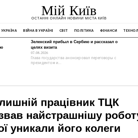
Мій Київ
ОСТАННІ ОНЛАЙН НОВИНИ МІСТА КИЇВ
УКРАЇНА
ВІЙНА В УКРАЇНІ
СВІТ
ПОЛІТИКА
ФІНАНСИ
ТЕХНОЛ
Зеленский прибыл в Сербию и рассказал о
ію
целях визита
07.08.2026
Глава государства анонсировал переговоры с
президентом и...
лишній працівник ТЦК
звав найстрашнішу робот
ої уникали його колеги