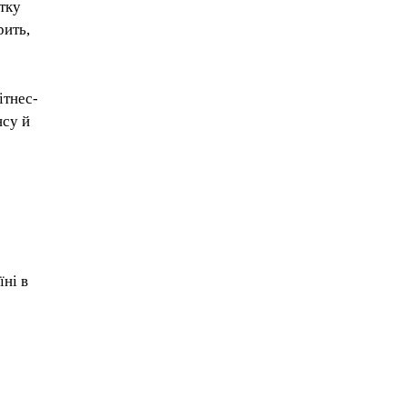
атку
рить,
ітнес-
нсу й
їні в