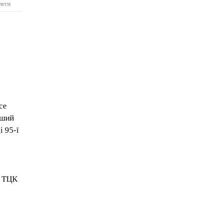
леги
се
рший
і 95-ї
х ТЦК
е