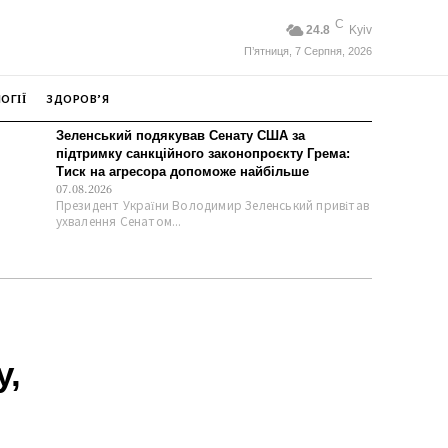
C
24.8
Kyiv
П’ятниця, 7 Серпня, 2026
ОГІЇ
ЗДОРОВ’Я
Зеленський подякував Сенату США за
підтримку санкційного законопроєкту Грема:
Тиск на агресора допоможе найбільше
07.08.2026
Президент України Володимир Зеленський привітав
ухвалення Сенатом...
у,