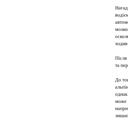
Нагад
водієм
автом
мозко
оскол
ходив
Після
та пе
До то
альпі
однак
може 
напри
лишає