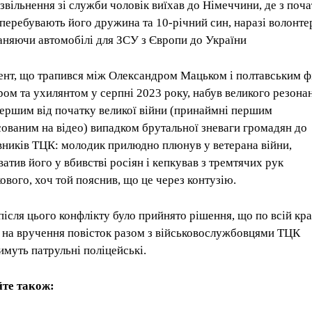
 звільнення зі служби чоловік виїхав до Німеччини, де з поч
 перебувають його дружина та 10-річний син, наразі волонте
аняючи автомобілі для ЗСУ з Європи до України
ент, що трапився між Олександром Мацьком і полтавським ф
ром та ухилянтом у серпні 2023 року, набув великого резона
першим від початку великої війни (принаймні першим
сованим на відео) випадком брутальної зневаги громадян до
вників ТЦК: молодик прилюдно плюнув у ветерана війни,
ватив його у вбивстві росіян і кепкував з тремтячих рук
кового, хоч той пояснив, що це через контузію.
після цього конфлікту було прийнято рішення, що по всій кра
 на вручення повісток разом з військовослужбовцями ТЦК
имуть патрульні поліцейські.
те також: