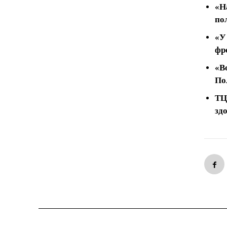
«Н
по
«У
фр
«В
По
ТЦ
зд