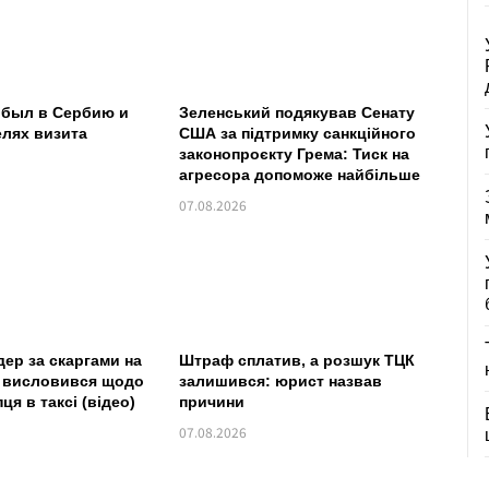
ибыл в Сербию и
Зеленський подякував Сенату
елях визита
США за підтримку санкційного
законопроєкту Грема: Тиск на
агресора допоможе найбільше
07.08.2026
ер за скаргами на
Штраф сплатив, а розшук ТЦК
ь висловився щодо
залишився: юрист назвав
ця в таксі (відео)
причини
07.08.2026