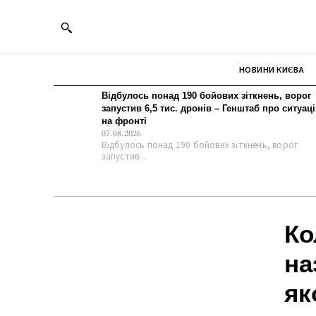
НОВИНИ КИЄВА
Відбулось понад 190 бойових зіткнень, ворог
запустив 6,5 тис. дронів – Генштаб про ситуац
на фронті
07.08.2026
Відбулось понад 190 бойових зіткнень, ворог
запустив...
Ко
на
як