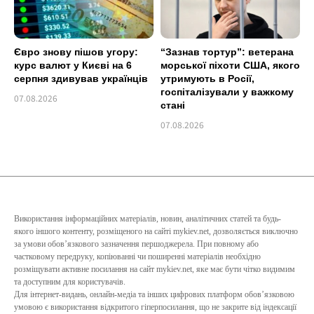
Євро знову пішов угору:
“Зазнав тортур”: ветерана
курс валют у Києві на 6
морської піхоти США, якого
серпня здивував українців
утримують в Росії,
госпіталізували у важкому
07.08.2026
стані
07.08.2026
Використання інформаційних матеріалів, новин, аналітичних статей та будь-
якого іншого контенту, розміщеного на сайті mykiev.net, дозволяється виключно
за умови обов’язкового зазначення першоджерела. При повному або
частковому передруку, копіюванні чи поширенні матеріалів необхідно
розміщувати активне посилання на сайт mykiev.net, яке має бути чітко видимим
та доступним для користувачів.
Для інтернет-видань, онлайн-медіа та інших цифрових платформ обов’язковою
умовою є використання відкритого гіперпосилання, що не закрите від індексації