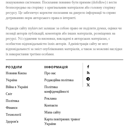
пошуковими системами. Посилання повинно бути прямим (dofollow) і вести
безпосередньо на сторінку з оригінальним матеріалом або головну сторінку
ресурсу. Це забезпечує коректне посилання на джерело інформації та сприяє
дотриманню норм авторського права в інтернеті.
Редакція сайту mykiev.net залишає за собою право не поділяти думки, оцінки чи
позиції авторів публікацій, коментарів або інших матеріалів, розміщених на
ресурсі. Усі судження та висновки, викладені в авторських матеріалах, є
особистою відповідальністю їхніх авторів. Адміністрація сайту не несе
відповідальності за зміст опублікованих матеріалів, а також за можливі наслідки
їх використання третіми особами.
РОЗДІЛИ
ІНФОРМАЦІЯ
Новини Києва
Про нас
Україна
Редакційна політика
Війна в Україні
Політика
конфіденційності
Світ
Реклама
Політика
Контакти
Фінанси
Мапа сайту
Технології
Карта повітряних тривог
Здоров'я
України