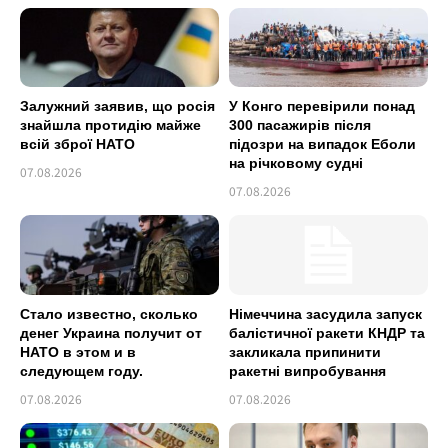
Залужний заявив, що росія
У Конго перевірили понад
знайшла протидію майже
300 пасажирів після
всій зброї НАТО
підозри на випадок Еболи
на річковому судні
07.08.2026
07.08.2026
Стало известно, сколько
Німеччина засудила запуск
денег Украина получит от
балістичної ракети КНДР та
НАТО в этом и в
закликала припинити
следующем году.
ракетні випробування
07.08.2026
07.08.2026