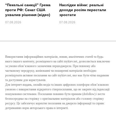
“Пекельні санкції” Грема
Наслідки війни: реальні
проти РФ: Сенат США
доходи росіян перестали
ухвалив рішення (відео)
зростати
07.08.2026
07.08.2026
Використання інформаційних матеріалів, новин, аналітичних статей та будь-
якого іншого контенту, розміщеного на сайті mykiev.net, дозволяється виключно
за умови обов’язкового зазначення першоджерела. При повному або
частковому передруку, копіюванні чи поширенні матеріалів необхідно
розміщувати активне посилання на сайт mykiev.net, яке має бути чітко видимим
та доступним для користувачів.
Для інтернет-видань, онлайн-медіа та інших цифрових платформ обов’язковою
умовою є використання відкритого гіперпосилання, що не закрите від індексації
пошуковими системами. Посилання повинно бути прямим (dofollow) і вести
безпосередньо на сторінку з оригінальним матеріалом або головну сторінку
ресурсу. Це забезпечує коректне посилання на джерело інформації та сприяє
дотриманню норм авторського права в інтернеті.