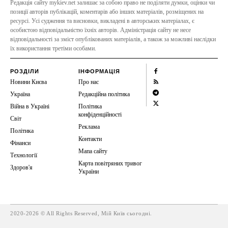
Редакція сайту mykiev.net залишає за собою право не поділяти думки, оцінки чи
позиції авторів публікацій, коментарів або інших матеріалів, розміщених на
ресурсі. Усі судження та висновки, викладені в авторських матеріалах, є
особистою відповідальністю їхніх авторів. Адміністрація сайту не несе
відповідальності за зміст опублікованих матеріалів, а також за можливі наслідки
їх використання третіми особами.
РОЗДІЛИ
ІНФОРМАЦІЯ
Новини Києва
Про нас
Україна
Редакційна політика
Війна в Україні
Політика
конфіденційності
Світ
Реклама
Політика
Контакти
Фінанси
Мапа сайту
Технології
Карта повітряних тривог
Здоров'я
України
2020-2026 © All Rights Reserved, Мій Київ сьогодні.