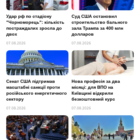
Удар рф по стадіону
Суд США остановил
"Чорноморець": кількість
строительство бального
постраждалих зросла до
зала Трампа за 400 млн
двох
долларов
07.08.2026
07.08.2026
Сенат США підтримав
Нова професія за два
масштабні санкції проти
місяці: для ВПО на
російського енергетичного
Київщині відкрили
сектору
безкоштовний курс
07.08.2026
07.08.2026