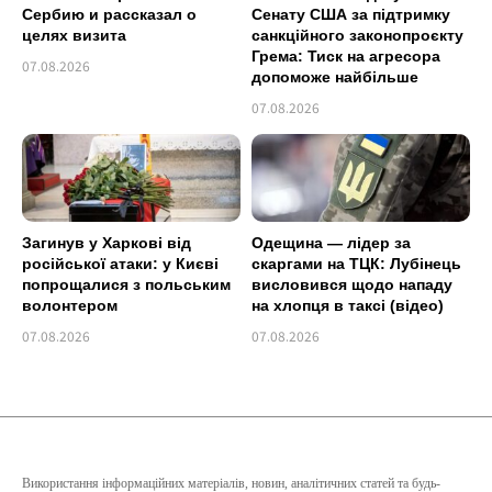
Сербию и рассказал о
Сенату США за підтримку
целях визита
санкційного законопроєкту
Грема: Тиск на агресора
07.08.2026
допоможе найбільше
07.08.2026
Загинув у Харкові від
Одещина — лідер за
російської атаки: у Києві
скаргами на ТЦК: Лубінець
попрощалися з польським
висловився щодо нападу
волонтером
на хлопця в таксі (відео)
07.08.2026
07.08.2026
Використання інформаційних матеріалів, новин, аналітичних статей та будь-