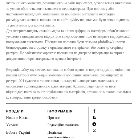
якого іншого контенту, розміщеного на сайті mykiev.net, дозволяється виключно
за умови обов’язкового зазначення першоджерела. При повному або
частковому передруку, копіюванні чи поширенні матеріалів необхідно
розміщувати активне посилання на сайт mykiev.net, яке має бути чітко видимим
та доступним для користувачів.
Для інтернет-видань, онлайн-медіа та інших цифрових платформ обов’язковою
умовою є використання відкритого гіперпосилання, що не закрите від індексації
пошуковими системами. Посилання повинно бути прямим (dofollow) і вести
безпосередньо на сторінку з оригінальним матеріалом або головну сторінку
ресурсу. Це забезпечує коректне посилання на джерело інформації та сприяє
дотриманню норм авторського права в інтернеті.
Редакція сайту mykiev.net залишає за собою право не поділяти думки, оцінки чи
позиції авторів публікацій, коментарів або інших матеріалів, розміщених на
ресурсі. Усі судження та висновки, викладені в авторських матеріалах, є
особистою відповідальністю їхніх авторів. Адміністрація сайту не несе
відповідальності за зміст опублікованих матеріалів, а також за можливі наслідки
їх використання третіми особами.
РОЗДІЛИ
ІНФОРМАЦІЯ
Новини Києва
Про нас
Україна
Редакційна політика
Війна в Україні
Політика
конфіденційності