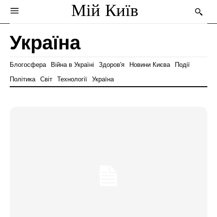
Мій Київ
Україна
Блогосфера
Війна в Україні
Здоров'я
Новини Києва
Події
Політика
Світ
Технології
Україна