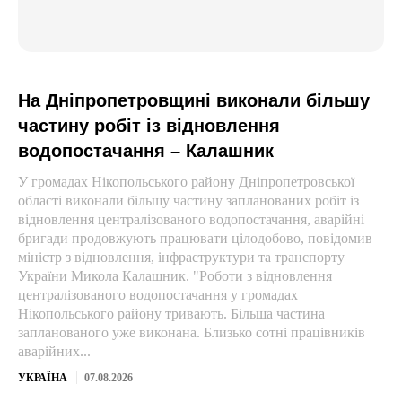
На Дніпропетровщині виконали більшу
частину робіт із відновлення
водопостачання – Калашник
У громадах Нікопольського району Дніпропетровської
області виконали більшу частину запланованих робіт із
відновлення централізованого водопостачання, аварійні
бригади продовжують працювати цілодобово, повідомив
міністр з відновлення, інфраструктури та транспорту
України Микола Калашник. "Роботи з відновлення
централізованого водопостачання у громадах
Нікопольського району тривають. Більша частина
запланованого уже виконана. Близько сотні працівників
аварійних...
УКРАЇНА
07.08.2026