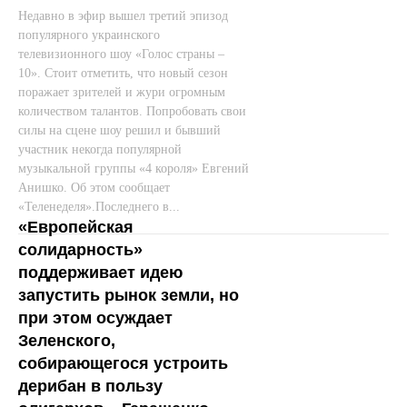
Недавно в эфир вышел третий эпизод
популярного украинского
телевизионного шоу «Голос страны –
10». Стоит отметить, что новый сезон
поражает зрителей и жури огромным
количеством талантов. Попробовать свои
силы на сцене шоу решил и бывший
участник некогда популярной
музыкальной группы «4 короля» Евгений
Анишко. Об этом сообщает
«Теленеделя».Последнего в...
«Европейская
солидарность»
поддерживает идею
запустить рынок земли, но
при этом осуждает
Зеленского,
собирающегося устроить
дерибан в пользу