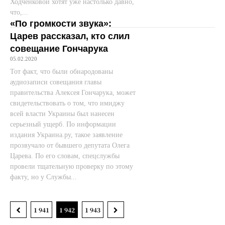
Ходченковой хотят уже настолько давно,
что,...
«По громкости звука»:
Царев рассказал, кто слил
совещание Гончарука
05.02.2020
Тот факт, что были обнародованы
аудиозаписи совещания главы
правительства Алексея Гончарука, может
свидетельствовать о том, что имиджу
всей власти Украины был нанесен
серьезный ущерб. По информации
издания Украина.ру, такое заявление
прозвучало от бывшего депутата Олега
Царева. По его словам, спецслужбы
провели тщательную проверку по этому
факту, но у Службы...
1 941
1 942
1 943