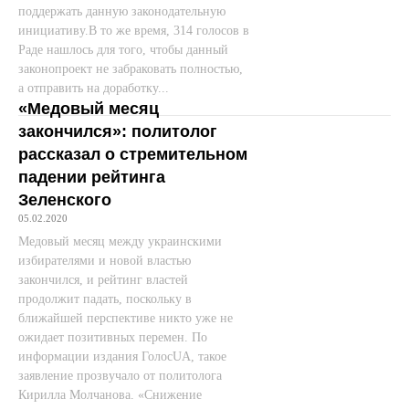
поддержать данную законодательную
инициативу.В то же время, 314 голосов в
Раде нашлось для того, чтобы данный
законопроект не забраковать полностью,
а отправить на доработку...
«Медовый месяц
закончился»: политолог
рассказал о стремительном
падении рейтинга
Зеленского
05.02.2020
Медовый месяц между украинскими
избирателями и новой властью
закончился, и рейтинг властей
продолжит падать, поскольку в
ближайшей перспективе никто уже не
ожидает позитивных перемен. По
информации издания ГолосUA, такое
заявление прозвучало от политолога
Кирилла Молчанова. «Снижение