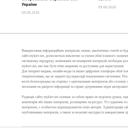
України
09.08.2026
09.08.2026
Використання інформаційних матеріалів, новин, аналітичних статей та бу
сайті mykiev.net, дозволяється виключно за умови обов’язкового зазна
частковому передруку, копіюванні чи поширенні матеріалів необхідно ро
mykiev.net, яке має бути чітко видимим та доступним для користувачів.
Для інтернет-видань, онлайн-медіа та інших цифрових платформ обов’я
гіперпосилання, що не закрите від індексації пошуковими системами. По
вести безпосередньо на сторінку з оригінальним матеріалом або головну с
посилання на джерело інформації та сприяє дотриманню норм авторського 
Редакція сайту mykiev.net залишає за собою право не поділяти думки, оцін
коментарів або інших матеріалів, розміщених на ресурсі. Усі судження та
матеріалах, є особистою відповідальністю їхніх авторів. Адміністрація сай
опублікованих матеріалів, а також за можливі наслідки їх використання т