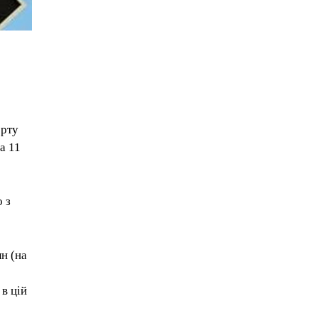
орту
а 11
 з
лн (на
в цій