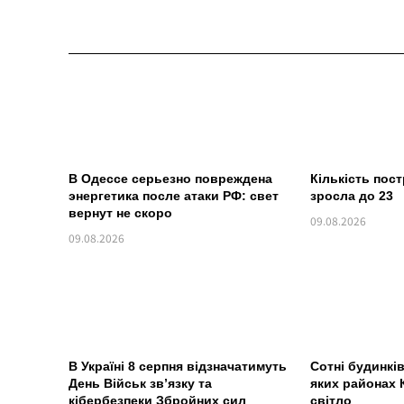
В Одессе серьезно повреждена
Кількість пос
энергетика после атаки РФ: свет
зросла до 23
вернут не скоро
09.08.2026
09.08.2026
В Україні 8 серпня відзначатимуть
Сотні будинкі
День Військ зв’язку та
яких районах 
кібербезпеки Збройних сил
світло