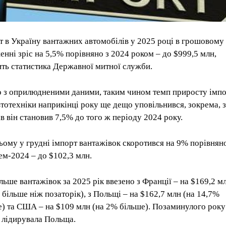
т в Україну вантажних автомобілів у 2025 році в грошовому
енні зріс на 5,5% порівняно з 2024 роком – до $999,5 млн,
ить статистика Державної митної служби.
о з оприлюдненими даними, таким чином темп приросту імп
автотехніки наприкінці року ще дещо уповільнився, зокрема, з
ів він становив 7,5% до того ж періоду 2024 року.
ьому у грудні імпорт вантажівок скоротився на 9% порівняно
ем-2024 – до $102,3 млн.
льше вантажівок за 2025 рік ввезено з Франції – на $169,2 м
 більше ніж позаторік), з Польщі – на $162,7 млн (на 14,7%
) та США – на $109 млн (на 2% більше). Позаминулого року 
і лідирувала Польща.