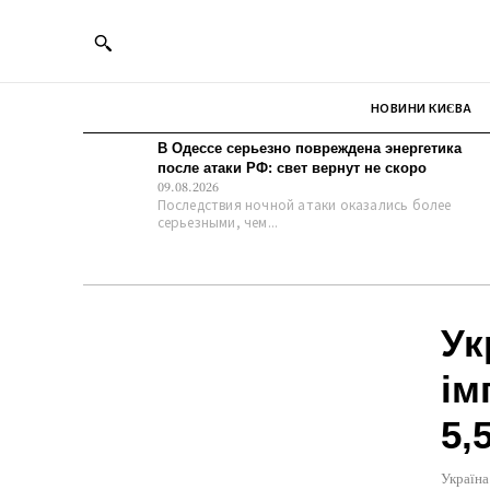
НОВИНИ КИЄВА
В Одессе серьезно повреждена энергетика
после атаки РФ: свет вернут не скоро
09.08.2026
Последствия ночной атаки оказались более
серьезными, чем...
Ук
ім
5,
Україна