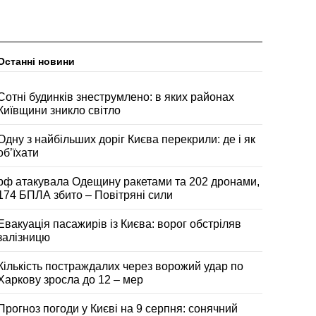
Останні новини
Сотні будинків знеструмлено: в яких районах
Київщини зникло світло
Одну з найбільших доріг Києва перекрили: де і як
об’їхати
рф атакувала Одещину ракетами та 202 дронами,
174 БПЛА збито – Повітряні сили
Евакуація пасажирів із Києва: ворог обстріляв
залізницю
Кількість постраждалих через ворожий удар по
Харкову зросла до 12 – мер
Прогноз погоди у Києві на 9 серпня: сонячний