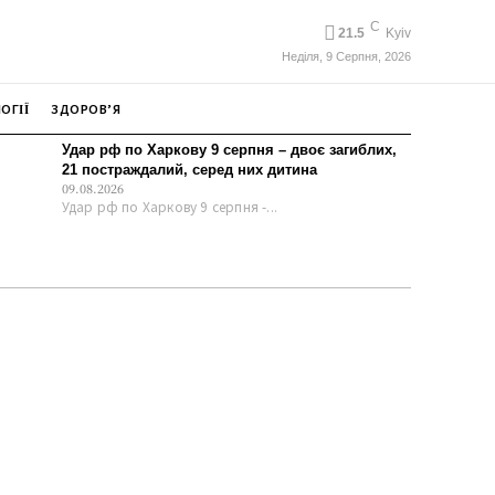
C
21.5
Kyiv
Неділя, 9 Серпня, 2026
ОГІЇ
ЗДОРОВ’Я
Удар рф по Харкову 9 серпня – двоє загиблих,
21 постраждалий, серед них дитина
09.08.2026
Удар рф по Харкову 9 серпня -...