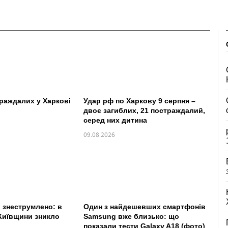
траждалих у Харкові
Удар рф по Харкову 9 серпня –
двоє загиблих, 21 постраждалий,
серед них дитина
09.08.2026
в знеструмлено: в
Один з найдешевших смартфонів
Київщини зникло
Samsung вже близько: що
показали тести Galaxy A18 (фото)