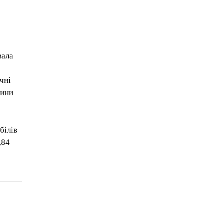
вала
%
чні
чини
білів
,84