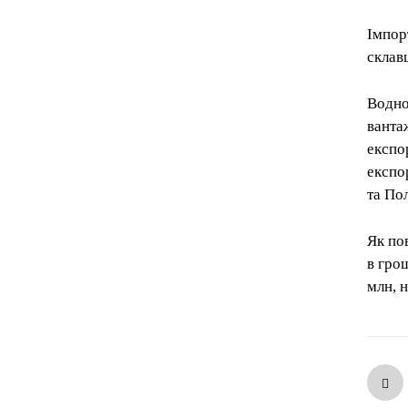
Імпор
склав
Водно
ванта
експо
експо
та По
Як по
в гро
млн, 