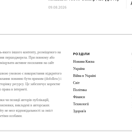
09.08.2026
дь-якого іншого контенту, розміщеного на
РОЗДІЛИ
чення першоджерела. При повному або
Новини Києва
зміщувати активне посилання на сайт
Україна
зковою умовою є використання відкритого
Війна в Україні
силання повинно бути прямим (dofollow) і
Світ
торінку ресурсу. Це забезпечує коректне
права в інтернеті.
Політика
Фінанси
ки чи позиції авторів публікацій,
Технології
 висновки, викладені в авторських
ту не несе відповідальності за зміст
Здоров'я
ретіми особами.