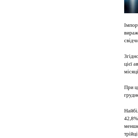
Імпор
вираж
свідч
Згідн
цієї 
місяц
При ц
грудн
Найбі
42,8%
менше
трійц