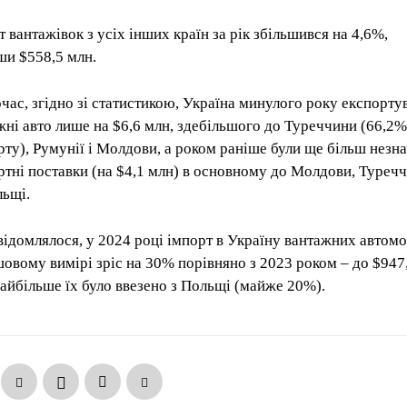
т вантажівок з усіх інших країн за рік збільшився на 4,6%,
ши $558,5 млн.
час, згідно зі статистикою, Україна минулого року експорту
жні авто лише на $6,6 млн, здебільшого до Туреччини (66,2
рту), Румунії і Молдови, а роком раніше були ще більш незна
ртні поставки (на $4,1 млн) в основному до Молдови, Туреч
льщі.
відомлялося, у 2024 році імпорт в Україну вантажних автомо
шовому вимірі зріс на 30% порівняно з 2023 роком – до $947
найбільше їх було ввезено з Польщі (майже 20%).