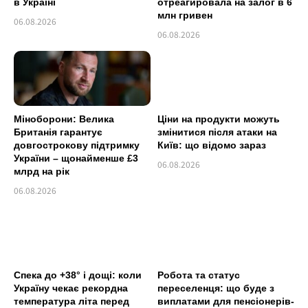
в Україні
отреагировала на залог в 6
млн гривен
06.08.2026
06.08.2026
Міноборони: Велика
Ціни на продукти можуть
Британія гарантує
змінитися після атаки на
довгострокову підтримку
Київ: що відомо зараз
України – щонайменше £3
06.08.2026
млрд на рік
06.08.2026
Спека до +38° і дощі: коли
Робота та статус
Україну чекає рекордна
переселенця: що буде з
температура літа перед
виплатами для пенсіонерів-