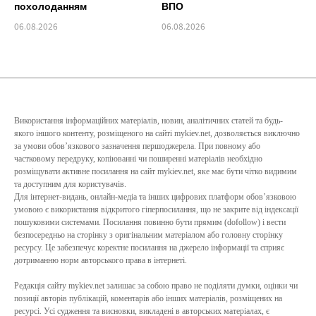
похолоданням
ВПО
06.08.2026
06.08.2026
Використання інформаційних матеріалів, новин, аналітичних статей та будь-
якого іншого контенту, розміщеного на сайті mykiev.net, дозволяється виключно
за умови обов’язкового зазначення першоджерела. При повному або
частковому передруку, копіюванні чи поширенні матеріалів необхідно
розміщувати активне посилання на сайт mykiev.net, яке має бути чітко видимим
та доступним для користувачів.
Для інтернет-видань, онлайн-медіа та інших цифрових платформ обов’язковою
умовою є використання відкритого гіперпосилання, що не закрите від індексації
пошуковими системами. Посилання повинно бути прямим (dofollow) і вести
безпосередньо на сторінку з оригінальним матеріалом або головну сторінку
ресурсу. Це забезпечує коректне посилання на джерело інформації та сприяє
дотриманню норм авторського права в інтернеті.
Редакція сайту mykiev.net залишає за собою право не поділяти думки, оцінки чи
позиції авторів публікацій, коментарів або інших матеріалів, розміщених на
ресурсі. Усі судження та висновки, викладені в авторських матеріалах, є