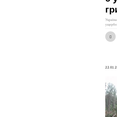
гр
Україна
ущербом
22.01.