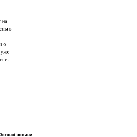
т на
ены в
и о
 уже
ите:
Останні новини