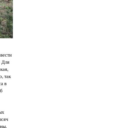
звести
. Для
кая,
, так
а в
Об
ых
ысяч
ены.