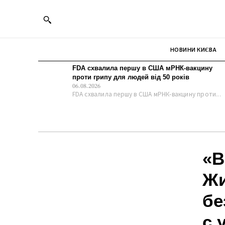
НОВИНИ КИЄВА
FDA схвалила першу в США мРНК-вакцину
проти грипу для людей від 50 років
06.08.2026
FDA схвалила першу в США мРНК-вакцину проти...
«В
Жи
бе
с 