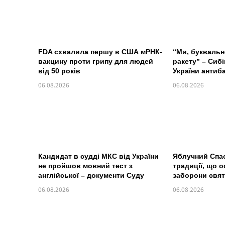
FDA схвалила першу в США мРНК-
“Ми, буквальн
вакцину проти грипу для людей
ракету” – Сиб
від 50 років
України антиб
06.08.2026
06.08.2026
Кандидат в судді МКС від України
Яблучний Спас 
не пройшов мовний тест з
традиції, що о
англійської – документи Суду
заборони свя
06.08.2026
06.08.2026