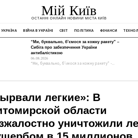
Мій Київ
ОСТАННІ ОНЛАЙН НОВИНИ МІСТА КИЇВ
УКРАЇНА
ВІЙНА В УКРАЇНІ
СВІТ
ПОЛІТИКА
ФІНАНСИ
ТЕХНОЛ
“Ми, буквально, б’ємося за кожну ракету” –
Сибіга про забезпечення України
антибалістикою
06.08.2026
“Ми, буквально, б’ємося за кожну ракету” -...
ырвали легкие»: В
томирской области
зжалостно уничтожили л
ущербом в 15 миллионов