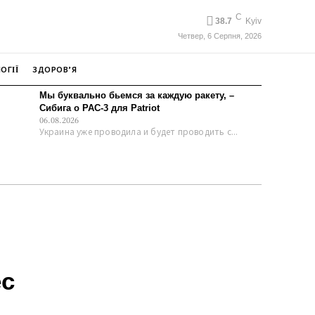
C
38.7
Kyiv
Четвер, 6 Серпня, 2026
ОГІЇ
ЗДОРОВ’Я
Мы буквально бьемся за каждую ракету, –
Сибига о PAC-3 для Patriot
06.08.2026
Украина уже проводила и будет проводить с...
ес