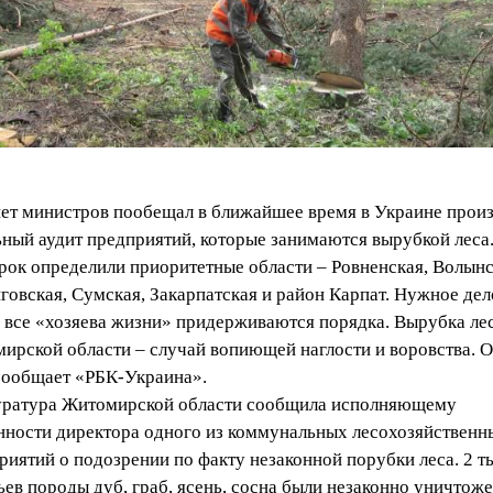
ет министров пообещал в ближайшее время в Украине прои
ьный аудит предприятий, которые занимаются вырубкой леса
рок определили приоритетные области – Ровненская, Волынс
говская, Сумская, Закарпатская и район Карпат. Нужное дело
е все «хозяева жизни» придерживаются порядка. Вырубка лес
ирской области – случай вопиющей наглости и воровства. 
сообщает «РБК-Украина».
ратура Житомирской области сообщила исполняющему
нности директора одного из коммунальных лесохозяйственн
риятий о подозрении по факту незаконной порубки леса. 2 т
ьев породы дуб, граб, ясень, сосна были незаконно уничтож