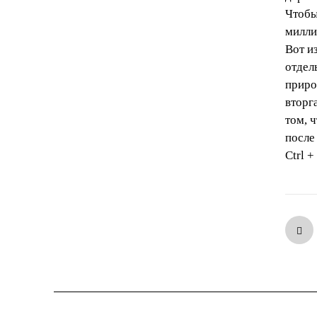
Чтобы
милли
Вот и
отдел
приро
вторг
том, 
после
Ctrl +