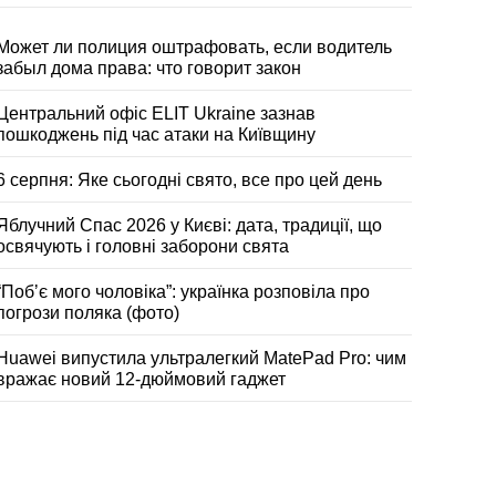
Может ли полиция оштрафовать, если водитель
забыл дома права: что говорит закон
Центральний офіс ELIT Ukraine зазнав
пошкоджень під час атаки на Київщину
6 серпня: Яке сьогодні свято, все про цей день
Яблучний Спас 2026 у Києві: дата, традиції, що
освячують і головні заборони свята
“Побʼє мого чоловіка”: українка розповіла про
погрози поляка (фото)
Huawei випустила ультралегкий MatePad Pro: чим
вражає новий 12-дюймовий гаджет