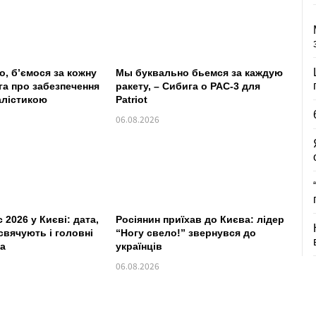
о, б’ємося за кожну
Мы буквально бьемся за каждую
іга про забезпечення
ракету, – Сибига о PAC-3 для
алістикою
Patriot
06.08.2026
2026 у Києві: дата,
Росіянин приїхав до Києва: лідер
свячують і головні
“Ногу свело!” звернувся до
та
українців
06.08.2026