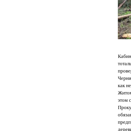
Кабин
тотал
прове
Черни
как н
Житом
этом 
Проку
обяза
предп
дерев