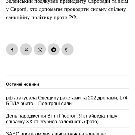
Зеленський подякував президенту Євроради та всім
у Європі, хто допомагає проводити сильну спільну
санкційну політику проти РФ.
Останні новини
рф атакувала Одещину ракетами та 202 дронами, 174
БПЛА збито – Повітряні сили
День народження Вітні Гʼюстон. Як найвидатнішу
співачку ХХ ст. згубила залежність (фото)
ЗАЕС протягом дня двічі втрачала зовнішнє