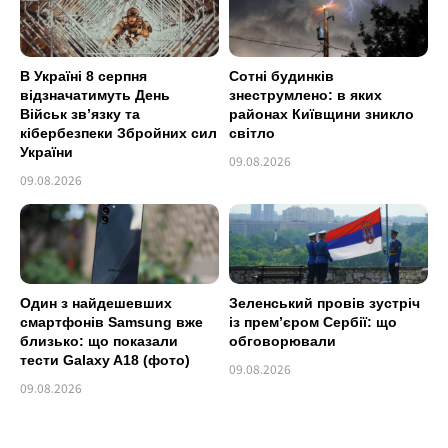
В Україні 8 серпня
Сотні будинків
відзначатимуть День
знеструмлено: в яких
Військ зв’язку та
районах Київщини зникло
кібербезпеки Збройних сил
світло
України
09.08.2026
09.08.2026
Один з найдешевших
Зеленський провів зустріч
смартфонів Samsung вже
із прем’єром Сербії: що
близько: що показали
обговорювали
тести Galaxy A18 (фото)
09.08.2026
09.08.2026