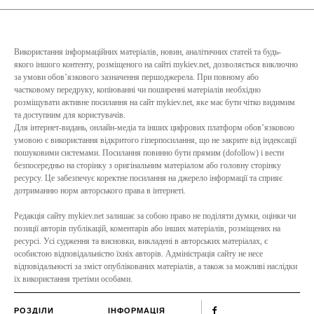
Використання інформаційних матеріалів, новин, аналітичних статей та будь-
якого іншого контенту, розміщеного на сайті mykiev.net, дозволяється виключно
за умови обов’язкового зазначення першоджерела. При повному або
частковому передруку, копіюванні чи поширенні матеріалів необхідно
розміщувати активне посилання на сайт mykiev.net, яке має бути чітко видимим
та доступним для користувачів.
Для інтернет-видань, онлайн-медіа та інших цифрових платформ обов’язковою
умовою є використання відкритого гіперпосилання, що не закрите від індексації
пошуковими системами. Посилання повинно бути прямим (dofollow) і вести
безпосередньо на сторінку з оригінальним матеріалом або головну сторінку
ресурсу. Це забезпечує коректне посилання на джерело інформації та сприяє
дотриманню норм авторського права в інтернеті.
Редакція сайту mykiev.net залишає за собою право не поділяти думки, оцінки чи
позиції авторів публікацій, коментарів або інших матеріалів, розміщених на
ресурсі. Усі судження та висновки, викладені в авторських матеріалах, є
особистою відповідальністю їхніх авторів. Адміністрація сайту не несе
відповідальності за зміст опублікованих матеріалів, а також за можливі наслідки
їх використання третіми особами.
РОЗДІЛИ
ІНФОРМАЦІЯ