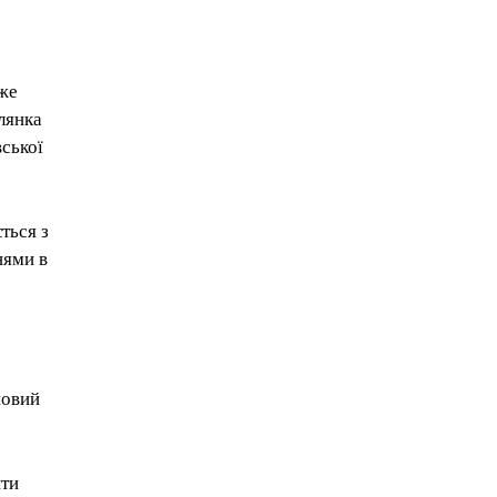
йже
лянка
вської
ться з
нями в
новий
ити