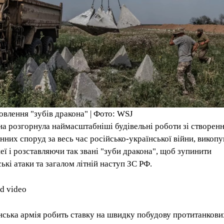
овлення "зубів дракона" | Фото: WSJ
на розгорнула наймасштабніші будівельні роботи зі створен
нних споруд за весь час російсько-української війни, викоп
еї і розставляючи так звані "зуби дракона", щоб зупинити
ькі атаки та загалом літній наступ ЗС РФ.
ed video
нська армія робить ставку на швидку побудову протитанкови