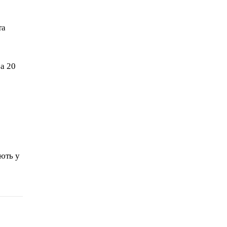
та
за 20
ють у