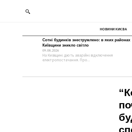
НОВИНИ КИЄВА
Сотні будинків знеструмлено: в яких районах
Київщини зникло світло
09.08.2026
На Київщині діють аварійні відключення
електропостачання. Про...
“К
по
бу
сп