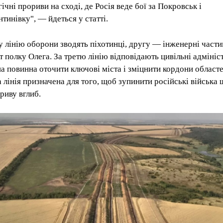
ічні прориви на сході, де Росія веде бої за Покровськ і
нтинівку", — йдеться у статті.
 лінію оборони зводять піхотинці, другу — інженерні части
т полку Олега. За третю лінію відповідають цивільні адмініс
а повинна оточити ключові міста і зміцнити кордони областе
 лінія призначена для того, щоб зупинити російські війська 
ориву вглиб.