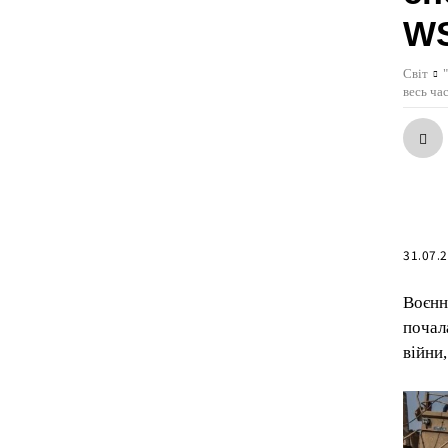
W
Світ
весь ча
31.07.
Воєнн
почал
війни