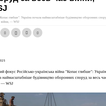
SJ
"Копає глибше": Україна почала наймасштабніше будівництво оборонних спору
с війни, — WSJ
2025
ий фокус Російсько-українська війна "Копає глибше": Украї
а наймасштабніше будівництво оборонних споруд за весь ча
, — WSJ