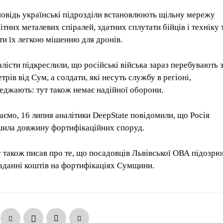
повідь українські підрозділи встановлюють щільну мережу
ітних металевих спіралей, здатних сплутати бійців і техніку 
ти їх легкою мішенню для дронів.
лісти підкреслили, що російські війська зараз перебувають 
трів від Сум, а солдати, які несуть службу в регіоні,
еджають: тут також немає надійної оборони.
аємо, 16 липня аналітики DeepState повідомили, що Росія
шила довжину фортифікаційних споруд.
с
також писав про те, що посадовців Львівської ОВА підозрю
аданні коштів на фортифікаціях Сумщини.