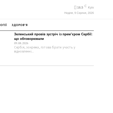
C
16.5
Kyiv
Неділя, 9 Серпня, 2026
ОГІЇ
ЗДОРОВ’Я
Зеленський провів зустріч із прем’єром Сербії:
що обговорювали
09.08.2026
Сербія, зокрема, готова брати участь у
відновленні...