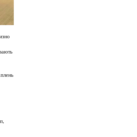
лизно
ивають
іплень
п,