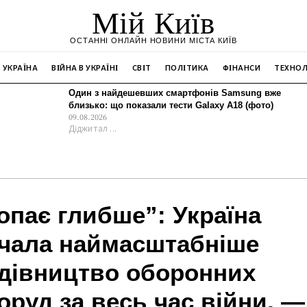
Мій Київ
ОСТАННІ ОНЛАЙН НОВИНИ МІСТА КИЇВ
УКРАЇНА
ВІЙНА В УКРАЇНІ
СВІТ
ПОЛІТИКА
ФІНАНСИ
ТЕХНОЛ
Один з найдешевших смартфонів Samsung вже
близько: що показали тести Galaxy A18 (фото)
09.08.2026
Діджитал ...
опає глибше”: Україна
чала наймасштабніше
дівництво оборонних
оруд за весь час війни, —