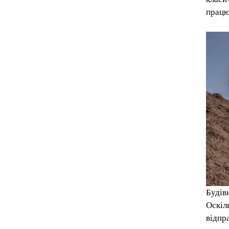
працю
Будів
Оскіл
відпра