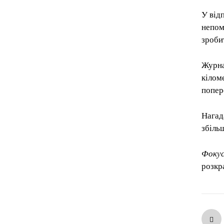
У від
непом
зроби
Журна
кіломе
попер
Нагад
збіль
Фоку
розкр