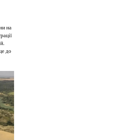
ни на
трації
й.
ще до