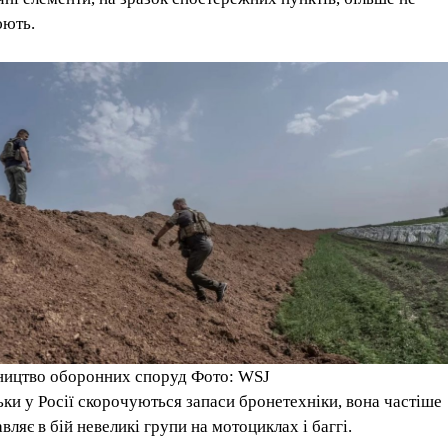
ють.
ництво оборонних споруд Фото: WSJ
ьки у Росії скорочуються запаси бронетехніки, вона частіше
вляє в бій невеликі групи на мотоциклах і баггі.