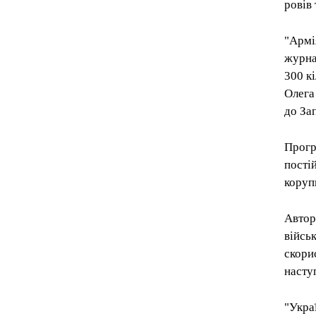
ровів 
"Армі
журна
300 к
Олега
до Зап
Прогр
пості
корупц
Автор
війсь
скори
насту
"Укра