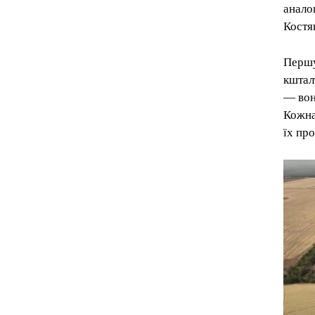
аналог
Костя
Першу
кштал
— вон
Кожна
їх пр