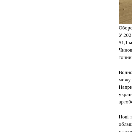
Оборо
У 202
$1,1 
Чинов
точни
Водно
можут
Напри
украї
артоб
Нові 
облаш
класи