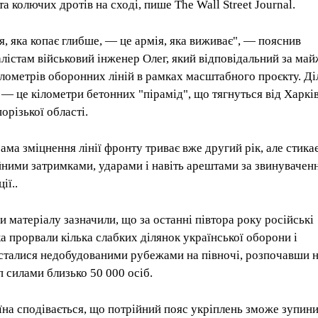
та колючих дротів на сході, пише The Wall Street Journal.
я, яка копає глибше, — це армія, яка виживає", — пояснив
лістам військовий інженер Олег, який відповідальний за ма
ілометрів оборонних ліній в рамках масштабного проєкту. Ді
 — це кілометри бетонних "пірамід", що тягнуться від Харкі
орізької області.
ама зміцнення лінії фронту триває вже другий рік, але стикає
йними затримками, ударами і навіть арештами за звинувачен
ії..
и матеріалу зазначили, що за останні півтора року російські
ка прорвали кілька слабких ділянок української оборони і
сталися недобудованими рубежами на півночі, розпочавши 
п силами близько 50 000 осіб.
їна сподівається, що потрійний пояс укріплень зможе зупин