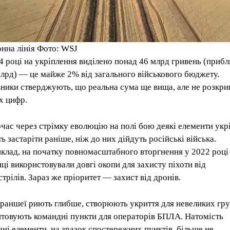
нна лінія Фото: WSJ
4 році на укріплення виділено понад 46 млрд гривень (приб
млрд) — це майже 2% від загального військового бюджету.
ники стверджують, що реальна сума ще вища, але не розкр
х цифр.
час через стрімку еволюцію на полі бою деякі елементи укр
ь застаріти раніше, ніж до них дійдуть російські війська.
клад, на початку повномасштабного вторгнення у 2022 році
нці використовували довгі окопи для захисту піхоти від
стрілів. Зараз же пріоритет — захист від дронів.
траншеї риють глибше, створюють укриття для невеликих гру
товують командні пункти для операторів БПЛА. Натомість
чні елементи, на зразок спостережних пунктів, більше не