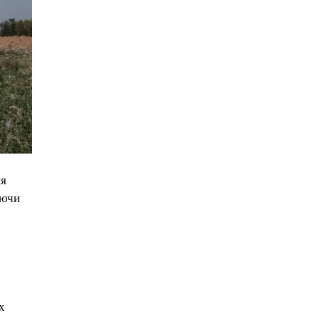
ня
уючи
х