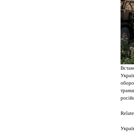
Встан
Украї
оборо
транш
російс
Relat
Украї