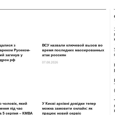
щалися з
ВСУ назвали ключевой вызов во
ареком Русеком-
время последних массированных
ий загинув у
атак россиян
 дрон рф
07.08.2026
р чоловік, який
У Києві архівні довідки тепер
ення під час
можна замовити онлайн: як
а 5 серпня – КМВА
працює новий сервіс