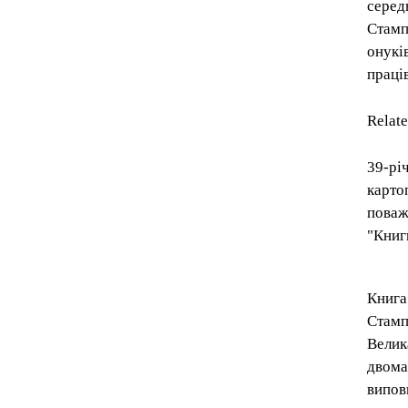
серед
Стамп
онуків
праці
Relat
39-рі
карто
поваж
"Книг
Книга
Стамп
Велик
двома
випов