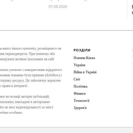
07.08.2026
дь-якого іншого контенту, розміщеного на
РОЗДІЛИ
чення першоджерела. При повному або
Новини Києва
зміщувати активне посилання на сайт
Україна
зковою умовою є використання відкритого
Війна в Україні
силання повинно бути прямим (dofollow) і
Світ
торінку ресурсу. Це забезпечує коректне
права в інтернеті.
Політика
Фінанси
ки чи позиції авторів публікацій,
Технології
 висновки, викладені в авторських
ту не несе відповідальності за зміст
Здоров'я
ретіми особами.