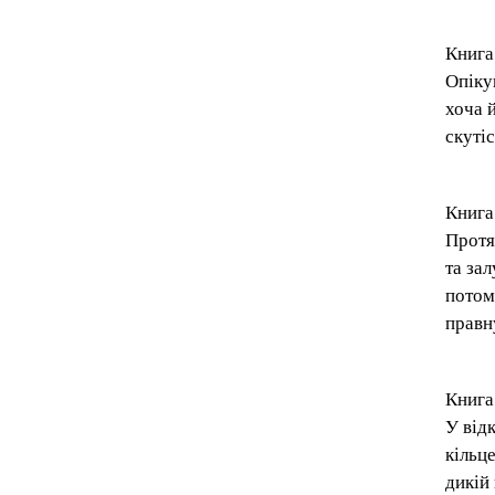
Книга
Опіку
хоча 
скутіс
Книга
Протя
та за
потом
правн
Книга 
У від
кільц
дикій