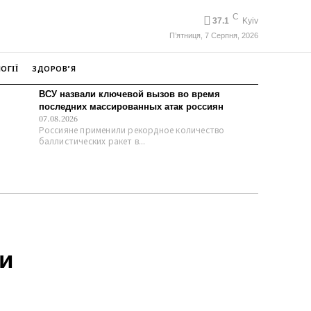
C
37.1
Kyiv
П’ятниця, 7 Серпня, 2026
ОГІЇ
ЗДОРОВ’Я
ВСУ назвали ключевой вызов во время
последних массированных атак россиян
07.08.2026
Россияне применили рекордное количество
баллистических ракет в...
ли