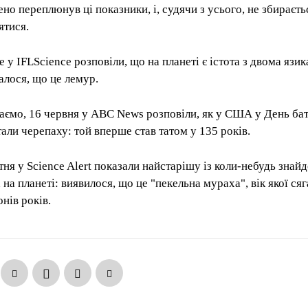
ено переплюнув ці показники, і, судячи з усього, не збираєть
ятися.
е у IFLScience розповіли, що на планеті є істота з двома язи
валося, що це лемур.
аємо, 16 червня у ABC News розповіли, як у США у День ба
тали черепаху: той вперше став татом у 135 років.
ітня у Science Alert показали найстарішу із коли-небудь знай
на планеті: виявилося, що це "пекельна мураха", вік якої сяг
нів років.