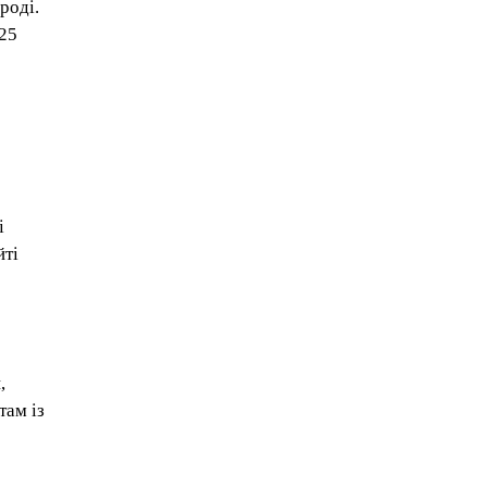
роді.
 25
і
йті
,
там із