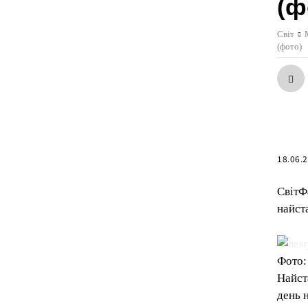
(ф
Світ
(фото)
18.06.
СвітФ
найст
Фото:
Найст
день 