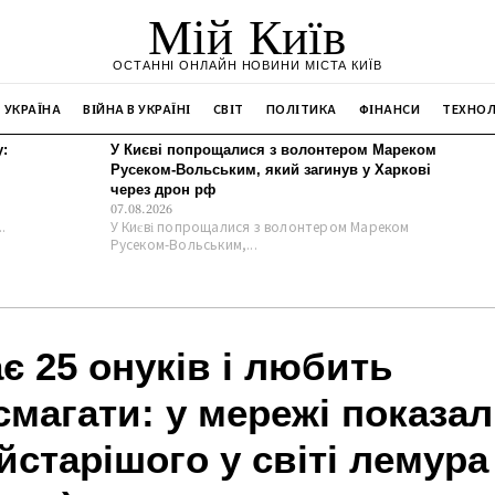
Мій Київ
ОСТАННІ ОНЛАЙН НОВИНИ МІСТА КИЇВ
УКРАЇНА
ВІЙНА В УКРАЇНІ
СВІТ
ПОЛІТИКА
ФІНАНСИ
ТЕХНОЛ
:
У Києві попрощалися з волонтером Мареком
Русеком-Вольським, який загинув у Харкові
через дрон рф
07.08.2026
.
У Києві попрощалися з волонтером Мареком
Русеком-Вольським,...
є 25 онуків і любить
смагати: у мережі показа
йстарішого у світі лемура