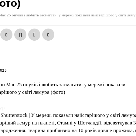
ото)
Має 25 онуків і любить засмагати: у мережі показали найстарішого у світі лему
2025
ан Має 25 онуків і любить засмагати: у мережі показали
арішого у світі лемура (фото)
 Shutterstock | У мережі показали найстарішого у світі лемур
аріший лемур на планеті, Стампі у Шотландії, відсвяткував 
народження: тварина приблизно на 10 років довше прожила, 