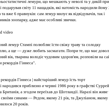
ньостатистичні лемури, що мешкають у неволі та у дикій при
і подарував світу 11 нащадків, які натомість народили йому
 та вже 6 правнуків: сам лемур милує як відвідувачів, так і
вників зоопарку, адже має особливі звички.
ed video
чний лемур Стампі полюбляє їсти свіжу траву та солодку
плю, а ще — дуже любить засмагати. Попри те, що має довол
ний вік, тварина володіє чудовим здоров'ям, розповіли на са
и рекордів Гіннеса".
 рекордів Гіннеса | найстаріший лемур їсть торт
і народився приблизно
в
червні 1986 року в графстві Суррей
а Британія, а згодом переїхав до Шотландії. Наразі він живе 
 своїми синами — Редом, якому 21 рік, та Джуліаном, якому
нилося 20 років.