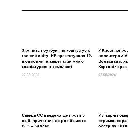
Замінить ноутбук і не коштує усіх
У Києві попро
грошей світу: HP презентувала 12-
волонтером М
дюймовий планшет із знімною
Вольським, як
клавіатурою в комплекті
Харкові через
07.08.2026
07.08.2026
Санкції ЄС введено ще проти 5
У лікарні поме
осіб, причетних до російського
отримав поран
ВПК – Каллас
обстрілу Києв