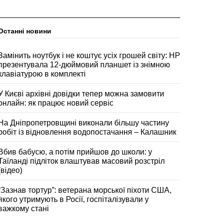
Останні новини
Замінить ноутбук і не коштує усіх грошей світу: HP
презентувала 12-дюймовий планшет із знімною
клавіатурою в комплекті
У Києві архівні довідки тепер можна замовити
онлайн: як працює новий сервіс
На Дніпропетровщині виконали більшу частину
робіт із відновлення водопостачання – Калашник
Вбив бабусю, а потім прийшов до школи: у
Таїланді підліток влаштував масовий розстріл
(відео)
“Зазнав тортур”: ветерана морської піхоти США,
якого утримують в Росії, госпіталізували у
важкому стані