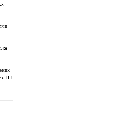
ся
ками:
тька
дених
ає 113