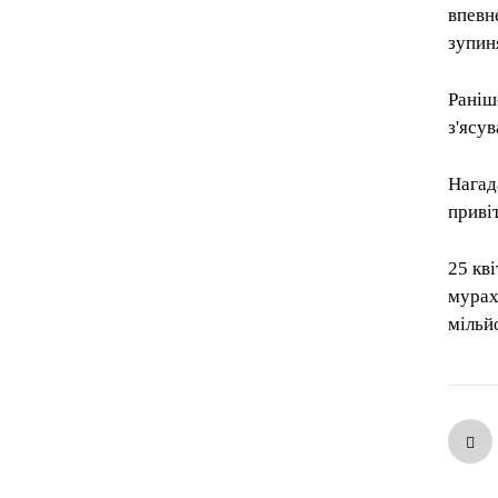
впевн
зупин
Раніш
з'ясу
Нагад
приві
25 кв
мурах 
мільйо