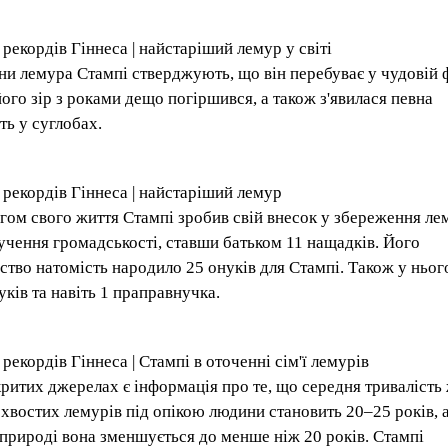
 рекордів Гіннеса | найстаріший лемур у світі
ни лемура Стампі стверджують, що він перебуває у чудовій 
його зір з роками дещо погіршився, а також з'явилася певна
ть у суглобах.
 рекордів Гіннеса | найстаріший лемур
гом свого життя Стампі зробив свій внесок у збереження ле
лучення громадськості, ставши батьком 11 нащадків. Його
ство натомість народило 25 онуків для Стампі. Також у нього
уків та навіть 1 праправнучка.
рекордів Гіннеса | Стампі в оточенні сім'ї лемурів
критих джерелах є інформація про те, що середня тривалість
ехвостих лемурів під опікою людини становить 20–25 років, а
 природі вона зменшується до менше ніж 20 років. Стампі