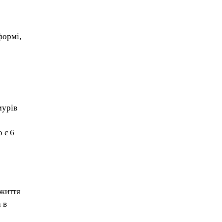
формі,
мурів
 є 6
 життя
 в