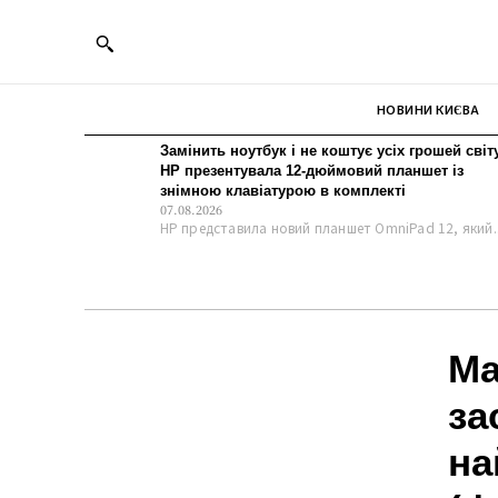
НОВИНИ КИЄВА
Замінить ноутбук і не коштує усіх грошей світу
HP презентувала 12-дюймовий планшет із
знімною клавіатурою в комплекті
07.08.2026
HP представила новий планшет OmniPad 12, який..
Ма
за
на