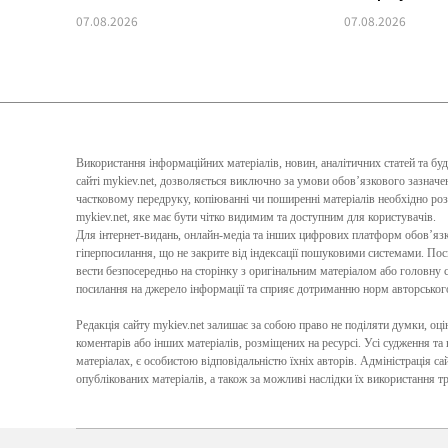
07.08.2026
07.08.2026
Використання інформаційних матеріалів, новин, аналітичних статей та бу
сайті mykiev.net, дозволяється виключно за умови обов’язкового зазна
частковому передруку, копіюванні чи поширенні матеріалів необхідно ро
mykiev.net, яке має бути чітко видимим та доступним для користувачів.
Для інтернет-видань, онлайн-медіа та інших цифрових платформ обов’я
гіперпосилання, що не закрите від індексації пошуковими системами. По
вести безпосередньо на сторінку з оригінальним матеріалом або головну с
посилання на джерело інформації та сприяє дотриманню норм авторського 
Редакція сайту mykiev.net залишає за собою право не поділяти думки, оцін
коментарів або інших матеріалів, розміщених на ресурсі. Усі судження та
матеріалах, є особистою відповідальністю їхніх авторів. Адміністрація сай
опублікованих матеріалів, а також за можливі наслідки їх використання т