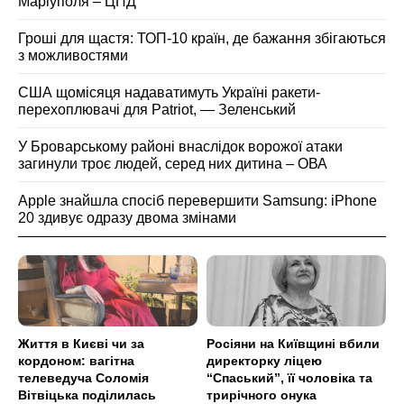
Маріуполя – ЦПД
Гроші для щастя: ТОП-10 країн, де бажання збігаються
з можливостями
США щомісяця надаватимуть Україні ракети-
перехоплювачі для Patriot, — Зеленський
У Броварському районі внаслідок ворожої атаки
загинули троє людей, серед них дитина – ОВА
Apple знайшла спосіб перевершити Samsung: iPhone
20 здивує одразу двома змінами
Життя в Києві чи за
Росіяни на Київщині вбили
кордоном: вагітна
директорку ліцею
телеведуча Соломія
“Спаський”, її чоловіка та
Вітвіцька поділилась
трирічного онука