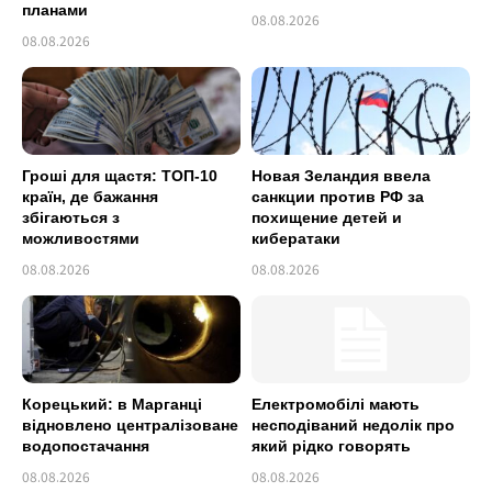
планами
08.08.2026
08.08.2026
Гроші для щастя: ТОП-10
Новая Зеландия ввела
країн, де бажання
санкции против РФ за
збігаються з
похищение детей и
можливостями
кибератаки
08.08.2026
08.08.2026
Корецький: в Марганці
Електромобілі мають
відновлено централізоване
несподіваний недолік про
водопостачання
який рідко говорять
08.08.2026
08.08.2026