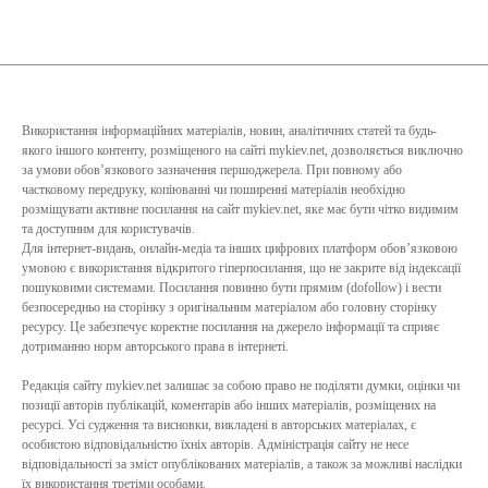
Використання інформаційних матеріалів, новин, аналітичних статей та будь-
якого іншого контенту, розміщеного на сайті mykiev.net, дозволяється виключно
за умови обов’язкового зазначення першоджерела. При повному або
частковому передруку, копіюванні чи поширенні матеріалів необхідно
розміщувати активне посилання на сайт mykiev.net, яке має бути чітко видимим
та доступним для користувачів.
Для інтернет-видань, онлайн-медіа та інших цифрових платформ обов’язковою
умовою є використання відкритого гіперпосилання, що не закрите від індексації
пошуковими системами. Посилання повинно бути прямим (dofollow) і вести
безпосередньо на сторінку з оригінальним матеріалом або головну сторінку
ресурсу. Це забезпечує коректне посилання на джерело інформації та сприяє
дотриманню норм авторського права в інтернеті.
Редакція сайту mykiev.net залишає за собою право не поділяти думки, оцінки чи
позиції авторів публікацій, коментарів або інших матеріалів, розміщених на
ресурсі. Усі судження та висновки, викладені в авторських матеріалах, є
особистою відповідальністю їхніх авторів. Адміністрація сайту не несе
відповідальності за зміст опублікованих матеріалів, а також за можливі наслідки
їх використання третіми особами.