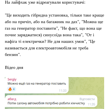
На лайфхак уже відреагували користувачі:
"Це виходить гібридна установка, тільки таке краще
або на причіп, або на багажник на дах", "Можна ще
газ на генератор поставити", "Не факт, що вона ще
почне заряджатися) синусоїда вона така", "От і
нафіга ті електрички? Не для наших умов", "Це
називається для електроавтомобіля не треба
бензин".
Відео дня