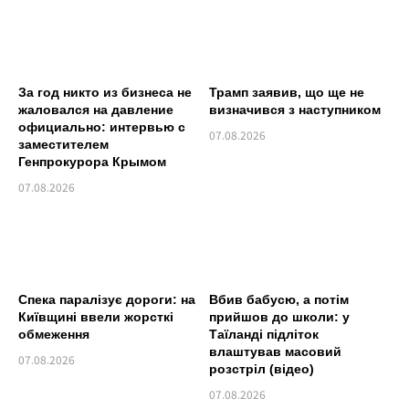
За год никто из бизнеса не
Трамп заявив, що ще не
жаловался на давление
визначився з наступником
официально: интервью с
07.08.2026
заместителем
Генпрокурора Крымом
07.08.2026
Спека паралізує дороги: на
Вбив бабусю, а потім
Київщині ввели жорсткі
прийшов до школи: у
обмеження
Таїланді підліток
влаштував масовий
07.08.2026
розстріл (відео)
07.08.2026