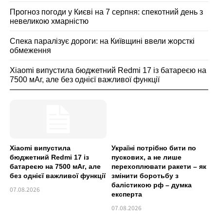
Прогноз погоди у Києві на 7 серпня: спекотний день з
невеликою хмарністю
Спека паралізує дороги: на Київщині ввели жорсткі
обмеження
Xiaomi випустила бюджетний Redmi 17 із батареєю на
7500 мАг, але без однієї важливої функції
Xiaomi випустила
Україні потрібно бити по
бюджетний Redmi 17 із
пускових, а не лише
батареєю на 7500 мАг, але
перехоплювати ракети – як
без однієї важливої функції
змінити боротьбу з
балістикою рф – думка
07.08.2026
експерта
07.08.2026