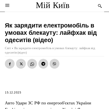
Мій Київ
Як зарядити електромобіль в
умовах блекауту: лайфхак від
одеситів (відео)
Світ
Як зарядити електромобіль в умовах блекауту: лайфхак від
одеситів (відео)
15.12.2025
Авто Удари ЗС РФ по енергооб'єктах України