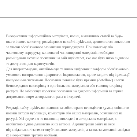
Використання інформаційних матеріалів, новин, аналітичних статей та будь-
якого іншого контенту, розміщеного на сайті mykiev.net, дозволяється виключно
за умови обов’язкового зазначення першоджерела. При повному або
частковому передруку, копіюванні чи поширенні матеріалів необхідно
розміщувати активне посилання на сайт mykiev.net, яке має бути чітко видимим
та доступним для користувачів.
Для інтернет-видань, онлайн-медіа та інших цифрових платформ обов’язковою
умовою є використання відкритого гіперпосилання, що не закрите від індексації
пошуковими системами. Посилання повинно бути прямим (dofollow) і вести
безпосередньо на сторінку з оригінальним матеріалом або головну сторінку
ресурсу. Це забезпечує коректне посилання на джерело інформації та сприяє
дотриманню норм авторського права в інтернеті.
Редакція сайту mykiev.net залишає за собою право не поділяти думки, оцінки чи
позиції авторів публікацій, коментарів або інших матеріалів, розміщених на
ресурсі. Усі судження та висновки, викладені в авторських матеріалах, є
особистою відповідальністю їхніх авторів. Адміністрація сайту не несе
відповідальності за зміст опублікованих матеріалів, а також за можливі наслідки
їх використання третіми особами.