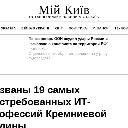
Мій Київ
ОСТАННІ ОНЛАЙН НОВИНИ МІСТА КИЇВ
УКРАЇНА
ВІЙНА В УКРАЇНІ
СВІТ
ПОЛІТИКА
ФІНАНСИ
ТЕХНОЛ
Генсекретарь ООН осудил удары России и
“эскалацию конфликта на территории РФ”
07.08.2026
Отдельно генсек обратил внимание на угрозу
судоходства...
званы 19 самых
стребованных ИТ-
офессий Кремниевой
олины