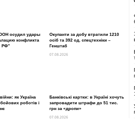
 ООН осудил удары
Окупанти за добу втратили 1210
калацию конфликта
осіб та 392 од. спецтехніки –
и РФ”
Генштаб
07.08.2026
війни: як Україна
Банківські картки: в Україні хочуть
бойових роботів і
запровадити штрафи до 51 тис.
тнє
грн за «дропи»
07.08.2026