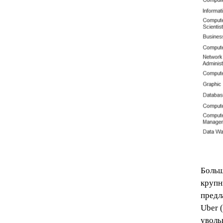
Больш
крупн
предл
Uber 
увольн