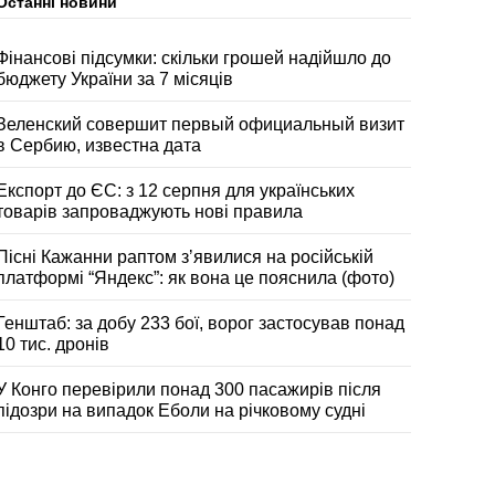
Останні новини
Фінансові підсумки: скільки грошей надійшло до
бюджету України за 7 місяців
Зеленский совершит первый официальный визит
в Сербию, известна дата
Експорт до ЄС: з 12 серпня для українських
товарів запроваджують нові правила
Пісні Кажанни раптом зʼявилися на російській
платформі “Яндекс”: як вона це пояснила (фото)
Генштаб: за добу 233 бої, ворог застосував понад
10 тис. дронів
У Конго перевірили понад 300 пасажирів після
підозри на випадок Еболи на річковому судні