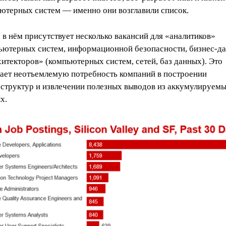
ютерных систем — именно они возглавили список.
 в нём присутствует несколько вакансий для «аналитиков»
ьютерных систем, информационной безопасности, бизнес-д
хитекторов» (компьютерных систем, сетей, баз данных). Это
ает неотъемлемую потребность компаний в построении
структур и извлечении полезных выводов из аккумулируем
х.