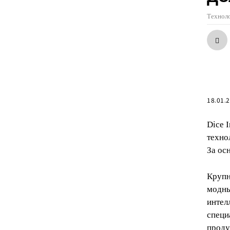
Техноло
18.01.
Dice 
техно
За ос
Крупн
модны
интел
специ
проду