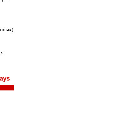
анных)
ых