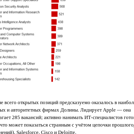
е всего открытых позиций предсказуемо оказалось в наибол
ых и авторитетных фирмах Долины. Лидирует Apple — она
агает 285 вакансий; активно нанимать ИТ-специалистов гот
(что может показаться странным с учётом цепочки прошлог
ений), Salesforce, Cisco и Deloitte.