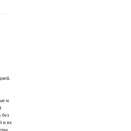
дней.
ые и
й
ь без
й и их
неры