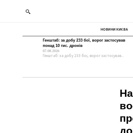
НОВИНИ КИЄВА
Генштаб: за добу 233 бої, ворог застосував
понад 10 тис. дронів
07.08.2026
Генштаб: за добу 233 бої, ворог застосував...
На
во
пр
д