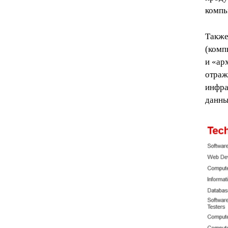
компь
Также
(комп
и «ар
отраж
инфра
данны