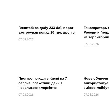
Генштаб: за добу 233 бої, ворог
Генсекретарь
застосував понад 10 тис. дронів
России и “эс
на территори
07.08.2026
07.08.2026
Прогноз погоди у Києві на 7
Нове обличчя 
серпня: спекотний день з
використовує 
невеликою хмарністю
змінює майбу
07.08.2026
07.08.2026