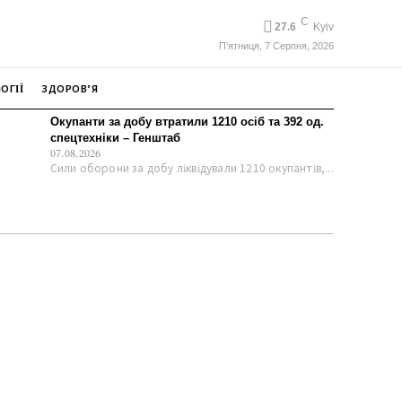
C
27.6
Kyiv
П’ятниця, 7 Серпня, 2026
ОГІЇ
ЗДОРОВ’Я
Окупанти за добу втратили 1210 осіб та 392 од.
спецтехніки – Генштаб
07.08.2026
Сили оборони за добу ліквідували 1210 окупантів,...