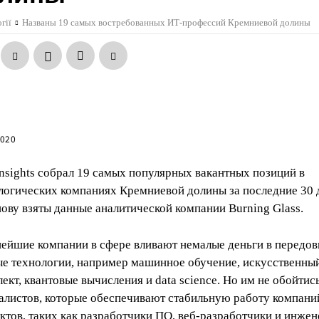
гії
Названы 19 самых востребованных ИТ-профессий Кремниевой долины
2020
Insights собрал 19 самых популярных вакантных позиций в
логических компаниях Кремниевой долины за последние 30 
нову взяты данные аналитической компании Burning Glass.
ейшие компании в сфере вливают немалые деньги в передов
е технологии, например машинное обучение, искусственны
лект, квантовые вычисления и data science. Но им не обойтис
алистов, которые обеспечивают стабильную работу компани
ктов, таких как разработчики ПО, веб-разработчики и инже